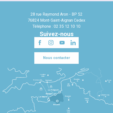
28 rue Raymond Aron - BP 52
76824 Mont-Saint-Aignan Cedex
Téléphone : 02 35 12 10 10
Suivez-nous
Nous contacter
Londres
3h30
Bruxelles
Portsmouth
Newhaven
Bonn
3h
5h
Lille
2h30
Le Tréport
Dieppe
Luxembourg
Beauvais
4h
Le Havre
1h
Reims
2h45
Rouen
Paris
1h30