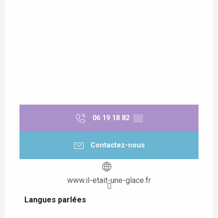
06 19 18 82
▒▒
Contactez-nous
www.il-etait-une-glace.fr
Langues parlées
Langues parlées