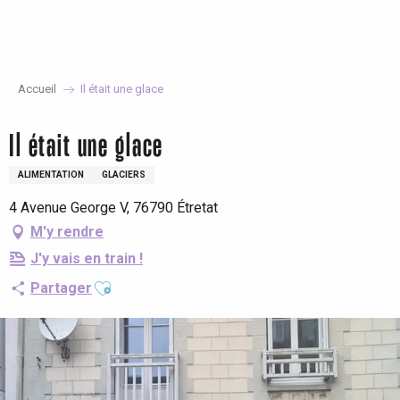
Aller
au
contenu
principal
Accueil
Il était une glace
Il était une glace
ALIMENTATION
GLACIERS
4 Avenue George V, 76790 Étretat
M'y rendre
J'y vais en train !
Ajouter aux favoris
Partager