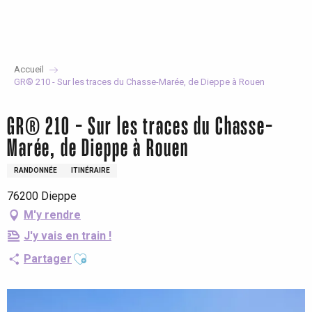
Aller
au
contenu
principal
Accueil
GR® 210 - Sur les traces du Chasse-Marée, de Dieppe à Rouen
GR® 210 - Sur les traces du Chasse-
Marée, de Dieppe à Rouen
RANDONNÉE
ITINÉRAIRE
76200 Dieppe
M'y rendre
J'y vais en train !
Ajouter aux favoris
Partager