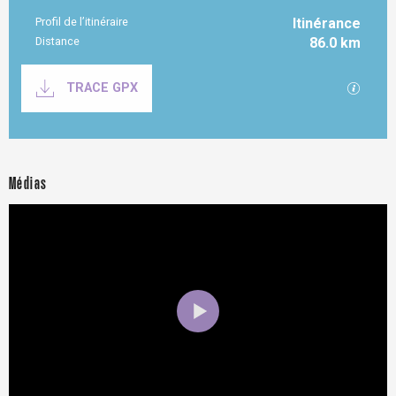
Profil de l’itinéraire
Itinérance
Distance
86.0 km
Documentation
SECTI
TRACE GPX
Médias