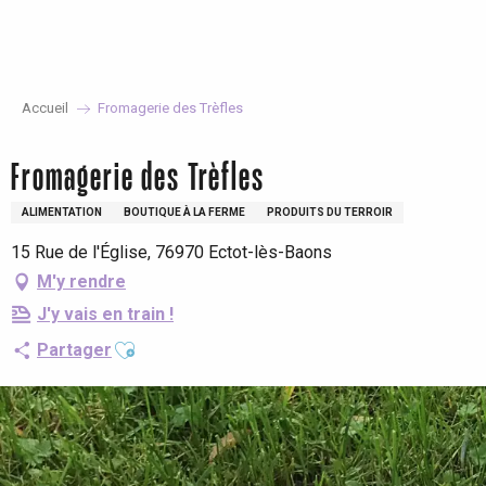
Aller
au
contenu
principal
Accueil
Fromagerie des Trèfles
Fromagerie des Trèfles
ALIMENTATION
BOUTIQUE À LA FERME
PRODUITS DU TERROIR
15 Rue de l'Église, 76970 Ectot-lès-Baons
M'y rendre
J'y vais en train !
Ajouter aux favoris
Partager