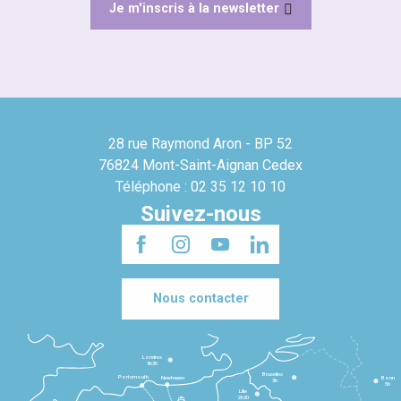
Je m'inscris à la newsletter
28 rue Raymond Aron - BP 52
76824 Mont-Saint-Aignan Cedex
Téléphone : 02 35 12 10 10
Suivez-nous
Nous contacter
Londres
3h30
Bruxelles
Portsmouth
Newhaven
Bonn
3h
5h
Lille
2h30