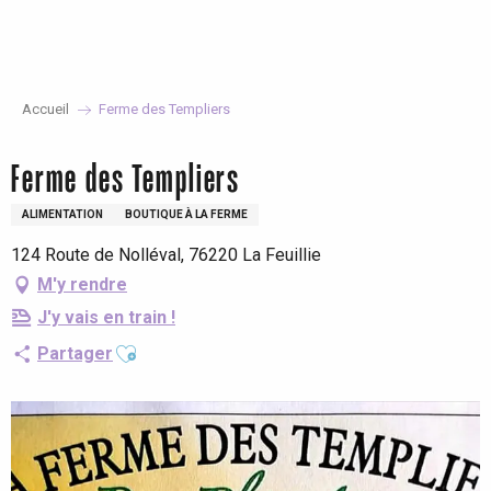
Aller
au
contenu
principal
Accueil
Ferme des Templiers
Ferme des Templiers
ALIMENTATION
BOUTIQUE À LA FERME
124 Route de Nolléval, 76220 La Feuillie
M'y rendre
J'y vais en train !
Ajouter aux favoris
Partager