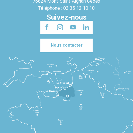
76824 Mont-Saint-Aignan Cedex
Téléphone : 02 35 12 10 10
Suivez-nous
Nous contacter
Londres
3h30
Bruxelles
Portsmouth
Newhaven
Bonn
3h
5h
Lille
2h30
Le Tréport
Dieppe
Luxembourg
Beauvais
4h
Le Havre
1h
Reims
2h45
Rouen
Paris
1h30
Rennes
2h30
Tours
3h