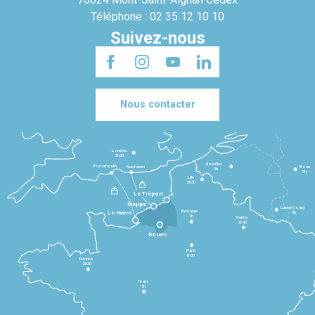
Téléphone : 02 35 12 10 10
Suivez-nous
Nous contacter
Londres
3h30
Bruxelles
Portsmouth
Newhaven
Bonn
3h
5h
Lille
2h30
Le Tréport
Dieppe
Luxembourg
Beauvais
4h
Le Havre
1h
Reims
2h45
Rouen
Paris
1h30
Rennes
2h30
Tours
3h