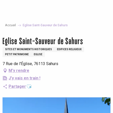
Aller
au
contenu
principal
Accueil
Eglise Saint-Sauveur de Sahurs
Eglise Saint-Sauveur de Sahurs
SITES ET MONUMENTS HISTORIQUES
EDIFICES RELIGIEUX
PETIT PATRIMOINE
EGLISE
7 Rue de l'Église, 76113 Sahurs
M'y rendre
J'y vais en train !
Ajouter aux favoris
Partager