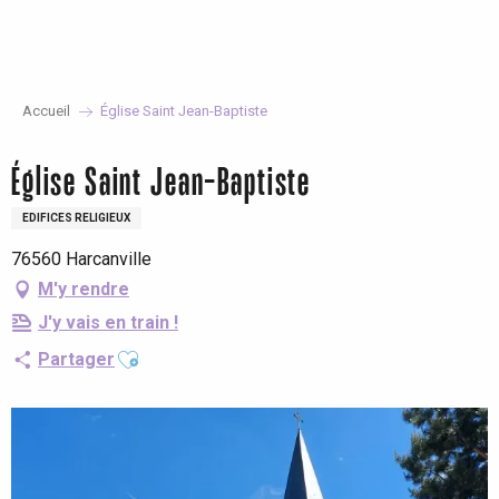
Aller
au
contenu
principal
Accueil
Église Saint Jean-Baptiste
Église Saint Jean-Baptiste
EDIFICES RELIGIEUX
76560 Harcanville
M'y rendre
J'y vais en train !
Ajouter aux favoris
Partager