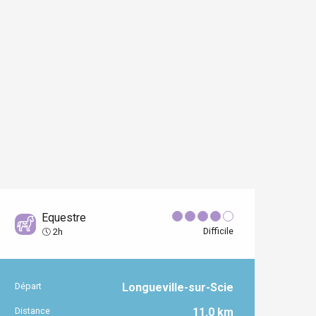
Equestre
Difficile
2h
Départ
Longueville-sur-Scie
Informations pratiques
Distance
11.0 km