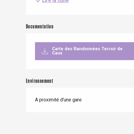
Lire la suite
Forges-les-
Clères
Buchy
en-Seine
Documentation
Duclair
Rouen
Carte des Randonnées Terroir de
Caux
Paris 1h30
Environnement
A proximité d'une gare
re
éjour