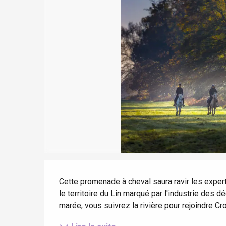
Séjours à vélo
Le Tr
Avec les enfants
Eu
Entre amis
Criel-sur-Mer
Blangy-s
Dieppe
Offranville
t-Valery-en-Caux
er
Description
e
Neufchâtel-en-Bray
Cette promenade à cheval saura ravir les exper
Doudeville
le territoire du Lin marqué par l'industrie des
Val-de-Scie
marée, vous suivrez la rivière pour rejoindre Cr
etot