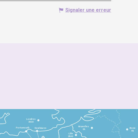
Signaler une erreur
Londres
3h30
Bruxelles
Portsmouth
Newhaven
Bonn
3h
5h
Lille
2h30