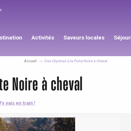
s
stination
Activités
Saveurs locales
Séjour
Accueil
Des Glycines à la Porte Noire à cheval
te Noire à cheval
J'y vais en train !