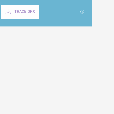
Documentation
SECTIONS.TOURI
TRACE GPX