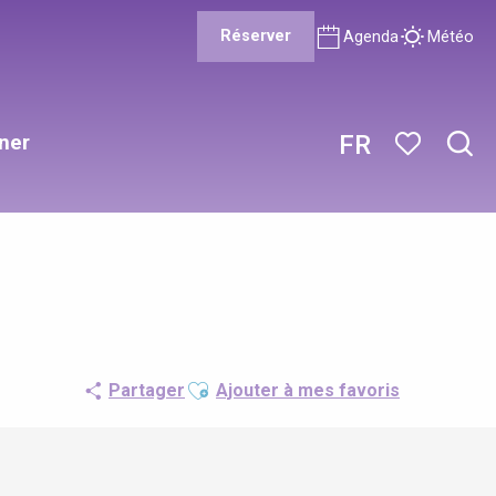
Réserver
Agenda
Météo
ner
FR
Rech
Voir les favor
Ajouter aux favoris
Partager
Ajouter à mes favoris