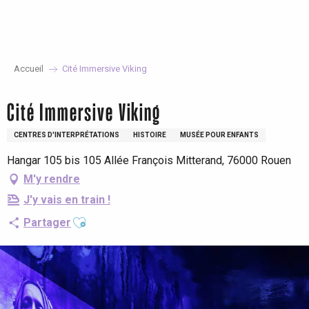
Aller
au
contenu
principal
Accueil
Cité Immersive Viking
Cité Immersive Viking
CENTRES D'INTERPRÉTATIONS
HISTOIRE
MUSÉE POUR ENFANTS
Hangar 105 bis 105 Allée François Mitterand, 76000 Rouen
M'y rendre
J'y vais en train !
Ajouter aux favoris
Partager