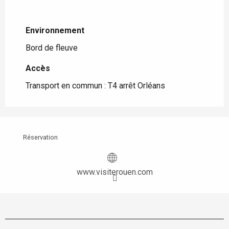
Environnement
Environnement
Bord de fleuve
Accès
Accès
Transport en commun : T4 arrêt Orléans
Réservation
www.visiterouen.com