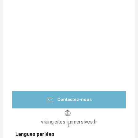
Contactez-nous
viking.cites-immersives.fr
Langues parlées
Langues parlées