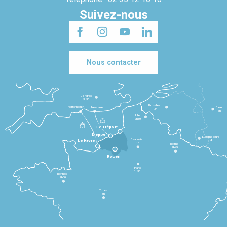
Suivez-nous
Nous contacter
Londres
3h30
Bruxelles
Portsmouth
Newhaven
Bonn
3h
5h
Lille
2h30
Le Tréport
Dieppe
Luxembourg
Beauvais
4h
Le Havre
1h
Reims
2h45
Rouen
Paris
1h30
Rennes
2h30
Tours
3h