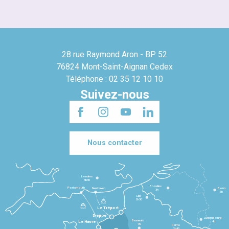
28 rue Raymond Aron - BP 52
76824 Mont-Saint-Aignan Cedex
Téléphone : 02 35 12 10 10
Suivez-nous
Nous contacter
Londres
3h30
Bruxelles
Portsmouth
Newhaven
Bonn
3h
5h
Lille
2h30
Le Tréport
Dieppe
Luxembourg
Beauvais
4h
Le Havre
1h
Reims
2h45