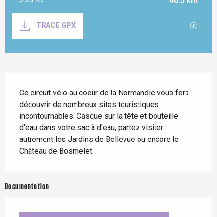
40.5 km
Documentation
SECTI
TRACE GPX
Description
Ce circuit vélo au coeur de la Normandie vous fera 
découvrir de nombreux sites touristiques 
incontournables. Casque sur la tête et bouteille 
d'eau dans votre sac à d'eau, partez visiter 
autrement les Jardins de Bellevue ou encore le 
Château de Bosmelet.
Documentation