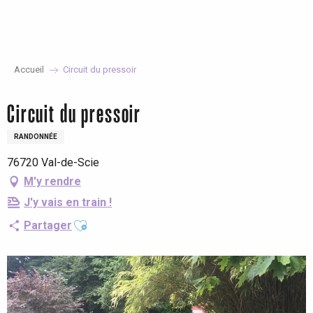
Aller
au
contenu
principal
Accueil
Circuit du pressoir
Circuit du pressoir
RANDONNÉE
76720 Val-de-Scie
M'y rendre
J'y vais en train !
Ajouter aux favoris
Partager