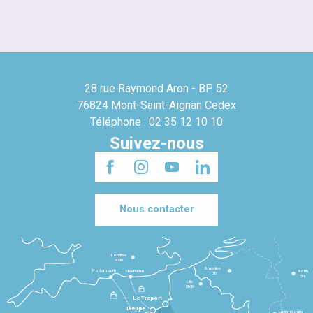
28 rue Raymond Aron - BP 52
76824 Mont-Saint-Aignan Cedex
Téléphone : 02 35 12 10 10
Suivez-nous
Nous contacter
Londres
3h30
Bruxelles
Portsmouth
Newhaven
Bonn
3h
5h
Lille
2h30
Le Tréport
Dieppe
Luxembourg