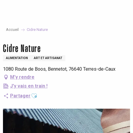
Aller
au
contenu
principal
Accueil
Cidre Nature
Cidre Nature
ALIMENTATION
ART ET ARTISANAT
1080 Route de Boos, Bennetot, 76640 Terres-de-Caux
M'y rendre
J'y vais en train !
Ajouter aux favoris
Partager