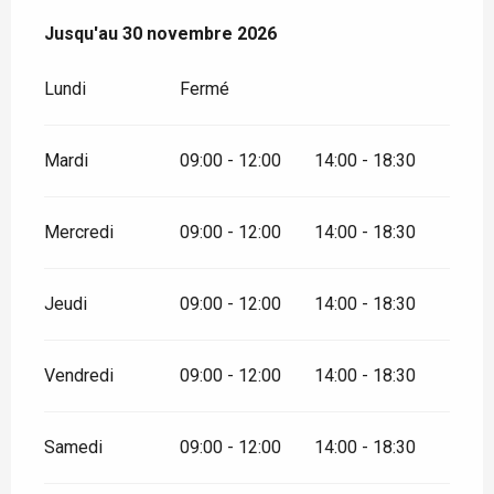
Du
Jusqu'au
1 avril 2026
30 novembre 2026
au
30 novembre 2026
Lundi
Fermé
Mardi
09:00 - 12:00
14:00 - 18:30
Mercredi
09:00 - 12:00
14:00 - 18:30
Jeudi
09:00 - 12:00
14:00 - 18:30
Vendredi
09:00 - 12:00
14:00 - 18:30
Samedi
09:00 - 12:00
14:00 - 18:30