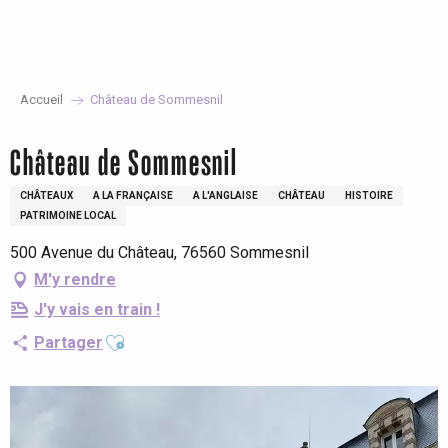
Aller
au
contenu
principal
Accueil
Château de Sommesnil
Château de Sommesnil
CHÂTEAUX
A LA FRANÇAISE
A L'ANGLAISE
CHÂTEAU
HISTOIRE
PATRIMOINE LOCAL
500 Avenue du Château, 76560 Sommesnil
M'y rendre
J'y vais en train !
Ajouter aux favoris
Partager