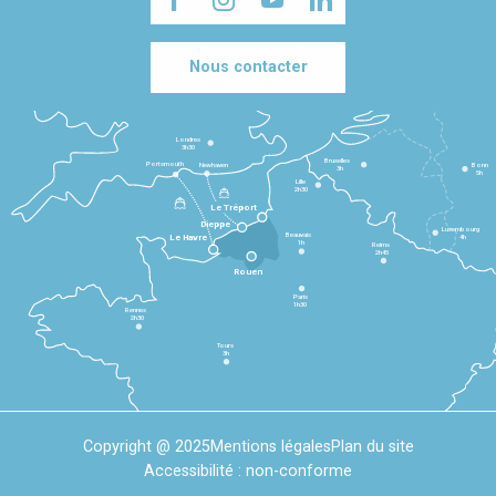
Nous contacter
Londres
3h30
Bruxelles
Portsmouth
Newhaven
Bonn
3h
5h
Lille
2h30
Le Tréport
Dieppe
Luxembourg
Beauvais
4h
Le Havre
1h
Reims
2h45
Rouen
Paris
1h30
Rennes
2h30
Tours
3h
Copyright @ 2025
Mentions légales
Plan du site
Accessibilité : non-conforme