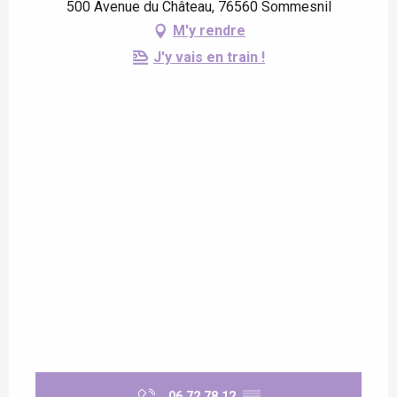
500 Avenue du Château, 76560 Sommesnil
M'y rendre
J'y vais en train !
06 72 78 12
▒▒