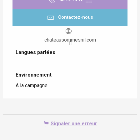
Contactez-nous
chateausommesnil.com
Langues parlées
Langues parlées
Environnement
Environnement
A la campagne
Signaler une erreur