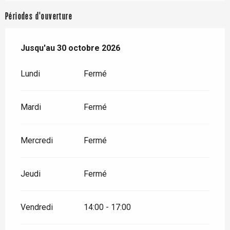
Périodes d'ouverture
Du
Jusqu'au
1 avril 2026
30 octobre 2026
au
30 octobre 2026
Lundi
Fermé
Mardi
Fermé
Mercredi
Fermé
Jeudi
Fermé
Vendredi
14:00 - 17:00