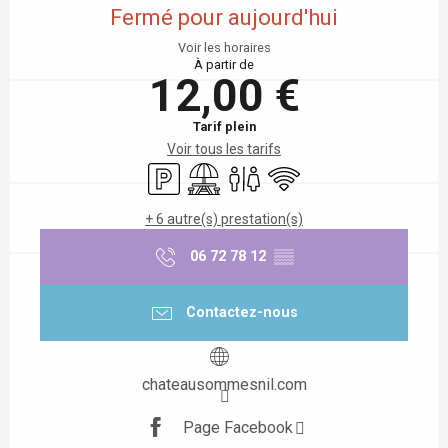
Fermé pour aujourd'hui
Voir les horaires
À partir de
12,00 €
Tarif plein
Voir tous les tarifs
Parking
Aire de pique nique
Toilettes
WiFi
+ 6 autre(s) prestation(s)
06 72 78 12
▒▒
Contactez-nous
chateausommesnil.com
Page Facebook