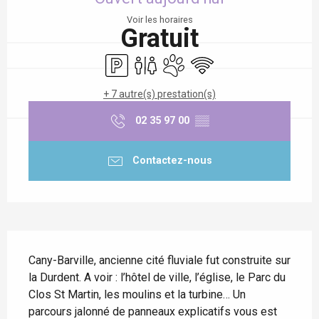
Voir les horaires
Gratuit
Parking
Toilettes
Animaux acceptés
WiFi
+ 7 autre(s) prestation(s)
02 35 97 00
▒▒
Contactez-nous
Description
Cany-Barville, ancienne cité fluviale fut construite sur 
la Durdent. A voir : l’hôtel de ville, l’église, le Parc du 
Clos St Martin, les moulins et la turbine… Un 
parcours jalonné de panneaux explicatifs vous est 