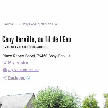
Aller
au
contenu
principal
Accueil
Cany Barville, au fil de l'Eau
Cany Barville, au fil de l'Eau
VILLES ET VILLAGES DE CARACTÈRE
Place Robert Gabel, 76450 Cany-Barville
M'y rendre
J'y vais en train !
Ajouter aux favoris
Partager