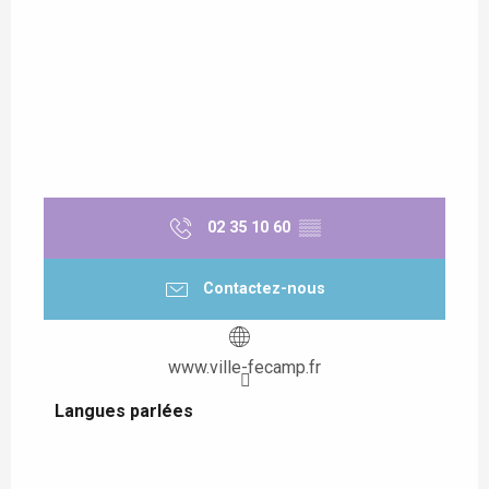
02 35 10 60
▒▒
Contactez-nous
www.ville-fecamp.fr
Langues parlées
Langues parlées