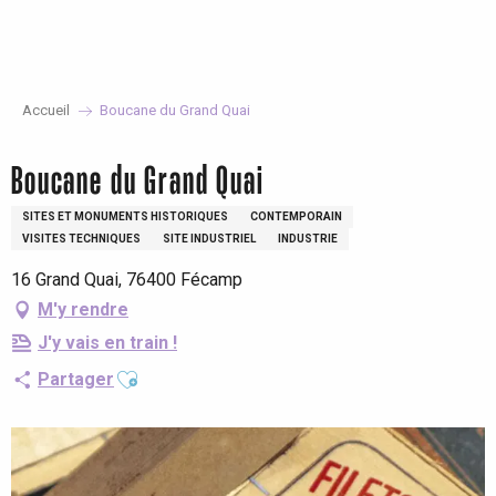
Aller
au
contenu
principal
Accueil
Boucane du Grand Quai
Boucane du Grand Quai
SITES ET MONUMENTS HISTORIQUES
CONTEMPORAIN
VISITES TECHNIQUES
SITE INDUSTRIEL
INDUSTRIE
16 Grand Quai, 76400 Fécamp
M'y rendre
J'y vais en train !
Ajouter aux favoris
Partager