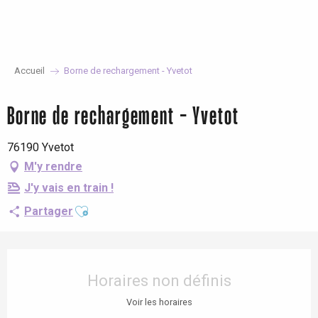
Aller
au
contenu
principal
Accueil
Borne de rechargement - Yvetot
Borne de rechargement - Yvetot
76190 Yvetot
M'y rendre
J'y vais en train !
Ajouter aux favoris
Partager
Ouverture et coordonnées
Horaires non définis
Voir les horaires