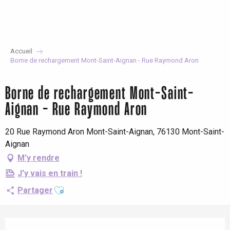
Aller
au
contenu
principal
Accueil
Borne de rechargement Mont-Saint-Aignan - Rue Raymond Aron
Borne de rechargement Mont-Saint-
Aignan - Rue Raymond Aron
20 Rue Raymond Aron Mont-Saint-Aignan, 76130 Mont-Saint-
Aignan
M'y rendre
J'y vais en train !
Ajouter aux favoris
Partager
Ouverture et coordonnées