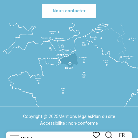
Nous contacter
Londres
3h30
Bruxelles
Portsmouth
Newhaven
Bonn
3h
5h
Lille
2h30
Le Tréport
Dieppe
Luxembourg
Beauvais
4h
Le Havre
1h
Reims
2h45
Rouen
Paris
1h30
Rennes
2h30
Tours
3h
Copyright @ 2025
Mentions légales
Plan du site
Accessibilité : non-conforme
FR