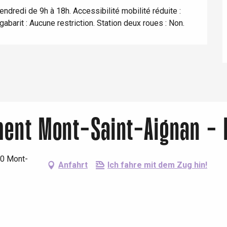
endredi de 9h à 18h. Accessibilité mobilité réduite : 
Lille 2h30
barit : Aucune restriction. Station deux roues : Non.
ur-Bresle
ment Mont-Saint-Aignan -
30 Mont-
Anfahrt
Ich fahre mit dem Zug hin!
Eaux