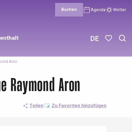
Buchen
Agenda
Wetter
enthalt
DE
Such
Voir les favor
ymond Aron
ue Raymond Aron
Ajouter aux favoris
Teilen
Zu Favoriten hinzufügen