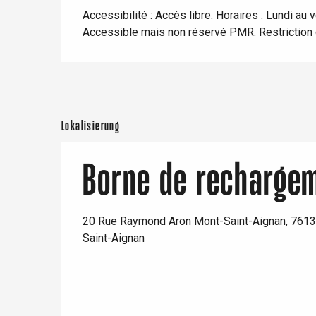
Beschreibung
Aussicht
Fahrradaufenthalte
Eu
Accessibilité : Accès libre. Horaires : Lundi au v
Mit den Kindern
Accessible mais non réservé PMR. Restriction ga
Unter Freunden
Criel-sur-Mer
Blangy-s
Dieppe
Lokalisierung
Offranville
t-Valery-en-Caux
Borne de recharge
er
e
20 Rue Raymond Aron Mont-Saint-Aignan, 761
Neufchâtel-en-Bray
Saint-Aignan
Doudeville
Val-de-Scie
etot
Forges-les-
Clères