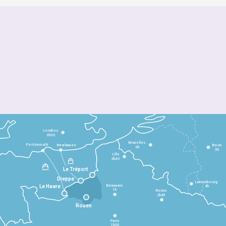
Londres
3h30
Bruxelles
Portsmouth
Newhaven
Bonn
3h
5h
Lille
2h30
Le Tréport
Dieppe
Luxembourg
Beauvais
4h
Le Havre
1h
Reims
2h45
Rouen
Paris
1h30