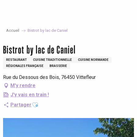
Aller
au
contenu
principal
Accueil
Bistrot by lac de Caniel
Bistrot by lac de Caniel
RESTAURANT
CUISINE TRADITIONNELLE
CUISINE NORMANDE
RÉGIONALES FRANÇAISE
BRASSERIE
Rue du Dessous des Bois, 76450 Vittefleur
M'y rendre
J'y vais en train !
Ajouter aux favoris
Partager