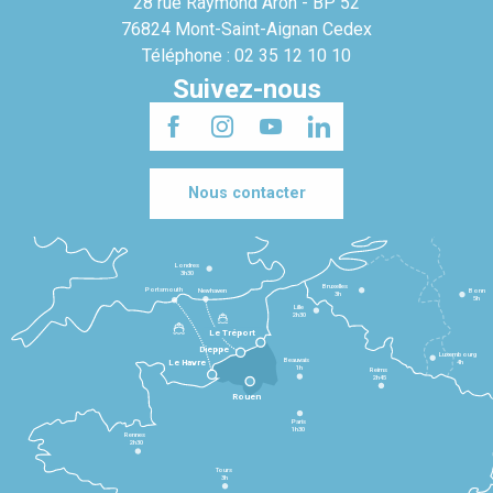
28 rue Raymond Aron - BP 52
76824 Mont-Saint-Aignan Cedex
Téléphone : 02 35 12 10 10
Suivez-nous
Nous contacter
Londres
3h30
Bruxelles
Portsmouth
Newhaven
Bonn
3h
5h
Lille
2h30
Le Tréport
Dieppe
Luxembourg
Beauvais
4h
Le Havre
1h
Reims
2h45
Rouen
Paris
1h30
Rennes
2h30
Tours
3h