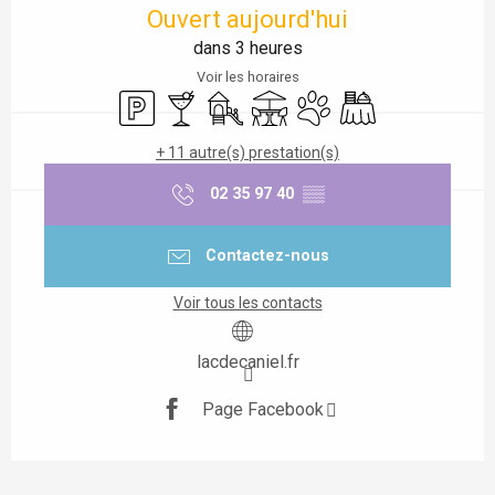
Ouvert aujourd'hui
dans 3 heures
Voir les horaires
Parking
Bar / Buvette
Jeux pour enfants / Espace jeux
Terrasse
Animaux acceptés
Banquet
+ 11 autre(s) prestation(s)
02 35 97 40
▒▒
Contactez-nous
Voir tous les contacts
lacdecaniel.fr
Page Facebook