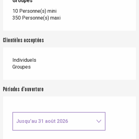
Groupes
Groupes
10 Personne(s) mini
350 Personne(s) maxi
Clientèles acceptées
Individuels
Groupes
Périodes d'ouverture
Jusqu'au
31 août 2026
Du
1 septembre 2026
au
31