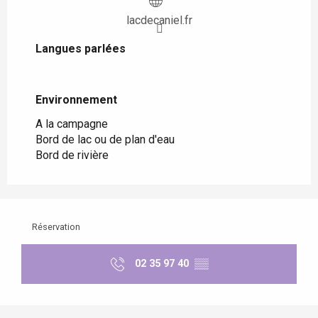
lacdecaniel.fr
Langues parlées
Langues parlées
Environnement
Environnement
A la campagne
Bord de lac ou de plan d'eau
Bord de rivière
Réservation
02 35 97 40
▒▒