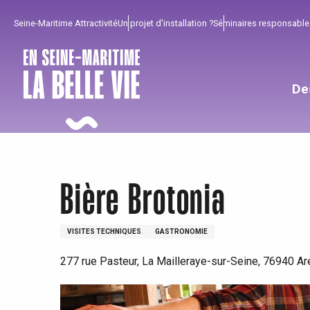
Aller
Seine-Maritime Attractivité
Un projet d'installation ?
Séminaires responsable
au
contenu
principal
De
Bière Brotonia
VISITES TECHNIQUES
GASTRONOMIE
277 rue Pasteur, La Mailleraye-sur-Seine, 76940 A
Pour profiter
Incontournables
Bien de chez nous !