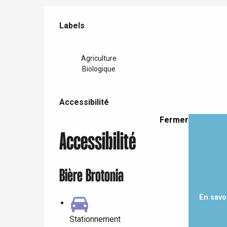
Offres de prestations
Labels
Labels
Paris 1h30
Agriculture
Biologique
Accessibilité
Accessibilité
Fermer
Accessibilité
Bière Brotonia
En savo
Stationnement