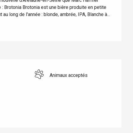
 nouvelle d’Arelaune-en-Seine que Marc Haffner 
 : Brotonia Brotonia est une bière produite en petite 
 au long de l'année : blonde, ambrée, IPA, Blanche à...
Animaux acceptés
Eaux