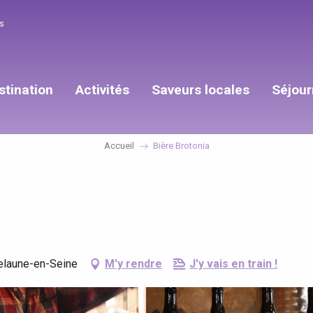
s
stination
Activités
Saveurs locales
Séjour
Accueil
Bière Brotonia
relaune-en-Seine
M'y rendre
J'y vais en train !