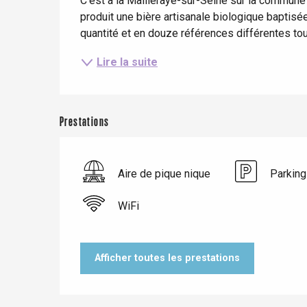
C’est à la Mailleraye-sur-Seine sur la commune
Dieppe
produit une bière artisanale biologique baptisée
Offranville
quantité et en douze références différentes tout
t-Valery-en-Caux
Lire la suite
er
e
Neufchâtel-en-Bray
Prestations
Doudeville
Val-de-Scie
Aire de pique nique
Parking
etot
Forges-les-
Clères
WiFi
Buchy
en-Seine
Duclair
Afficher toutes les prestations
Rouen