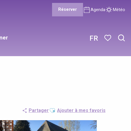
Réserver
Agenda
Météo
ner
FR
Rech
Voir les favor
Ajouter aux favoris
Partager
Ajouter à mes favoris