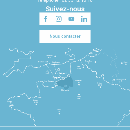
Téléphone : 02 35 12 10 10
Suivez-nous
Nous contacter
Londres
3h30
Bruxelles
Portsmouth
Newhaven
Bonn
3h
5h
Lille
2h30
Le Tréport
Dieppe
Luxembourg
Beauvais
4h
Le Havre
1h
Reims
2h45
Rouen
Paris
1h30
Rennes
2h30
Tours
3h