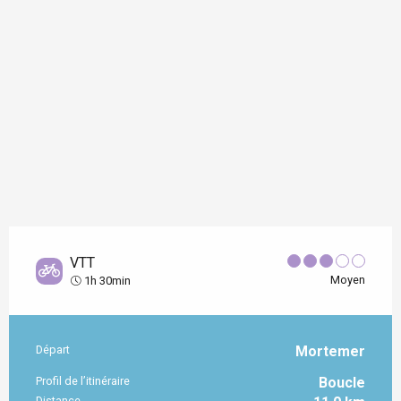
VTT
Moyen
1h 30min
Départ
Mortemer
Informations pratiques
Profil de l’itinéraire
Boucle
Distance