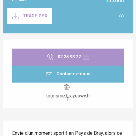
11.0 km
Documentation
SECTI
TRACE GPX
Ouverture et coordonnées
02 35 93 22
▒▒
Contactez-nous
tourisme.brayeawy.fr
Description
Envie d'un moment sportif en Pays de Bray, alors ce 