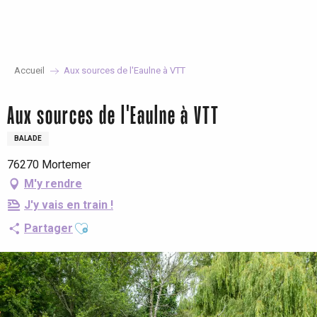
Aller
au
contenu
principal
Accueil
Aux sources de l'Eaulne à VTT
Aux sources de l'Eaulne à VTT
BALADE
76270 Mortemer
M'y rendre
J'y vais en train !
Ajouter aux favoris
Partager