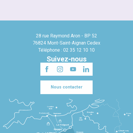
28 rue Raymond Aron - BP 52
76824 Mont-Saint-Aignan Cedex
Téléphone : 02 35 12 10 10
Suivez-nous
Nous contacter
Londres
3h30
Bruxelles
Portsmouth
Newhaven
Bonn
3h
5h
Lille
2h30
Le Tréport
Dieppe
Luxembourg
Beauvais
4h