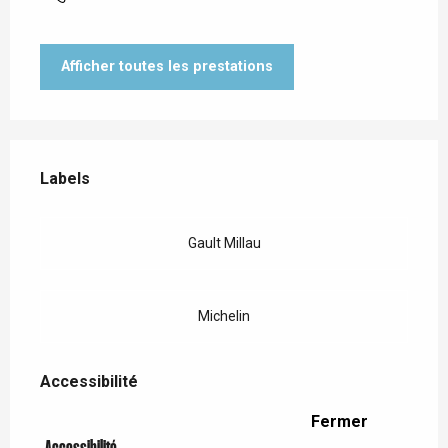
Afficher toutes les prestations
Offres de prestations
Labels
Labels
Gault Millau
Michelin
Accessibilité
Accessibilité
Fermer