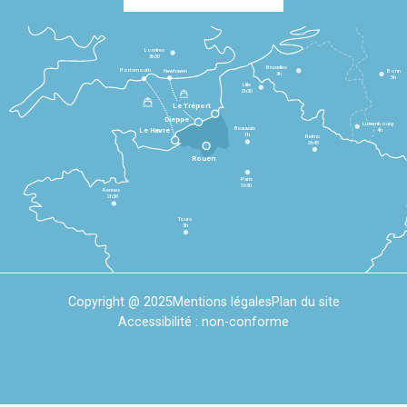
Londres
3h30
Bruxelles
Portsmouth
Newhaven
Bonn
3h
5h
Lille
2h30
Le Tréport
Dieppe
Luxembourg
Beauvais
4h
Le Havre
1h
Reims
2h45
Rouen
Paris
1h30
Rennes
2h30
Tours
3h
Copyright @ 2025
Mentions légales
Plan du site
Accessibilité : non-conforme