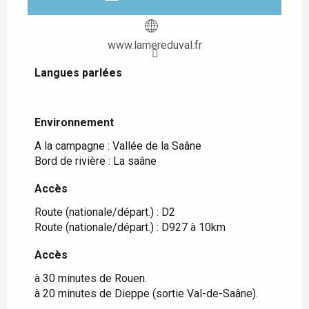
www.lamereduval.fr
Langues parlées
Langues parlées
Environnement
Environnement
A la campagne :
Vallée de la Saâne
Bord de rivière :
La saâne
Accès
Accès
Route (nationale/départ.) : D2
Route (nationale/départ.) : D927 à 10km
Accès
Accès
à 30 minutes de Rouen.
à 20 minutes de Dieppe (sortie Val-de-Saâne).