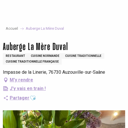
Aller
au
contenu
principal
Accueil
Auberge La Mère Duval
Auberge La Mère Duval
RESTAURANT
CUISINE NORMANDE
CUISINE TRADITIONNELLE
CUISINE TRADITIONNELLE FRANÇAISE
Impasse de la Linerie, 76730 Auzouville-sur-Saâne
M'y rendre
J'y vais en train !
Ajouter aux favoris
Partager