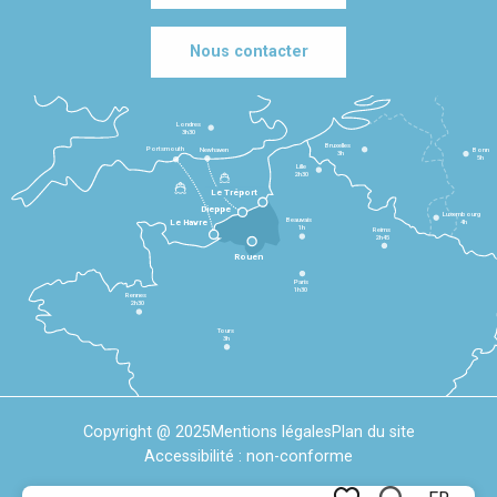
Nous contacter
Londres
3h30
Bruxelles
Portsmouth
Newhaven
Bonn
3h
5h
Lille
2h30
Le Tréport
Dieppe
Luxembourg
Beauvais
4h
Le Havre
1h
Reims
2h45
Rouen
Paris
1h30
Rennes
2h30
Tours
3h
Copyright @ 2025
Mentions légales
Plan du site
Accessibilité : non-conforme