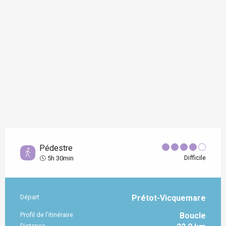
Pédestre
Difficile
5h 30min
Départ
Prétot-Vicquemare
Informations pratiques
Profil de l’itinéraire
Boucle
Distance