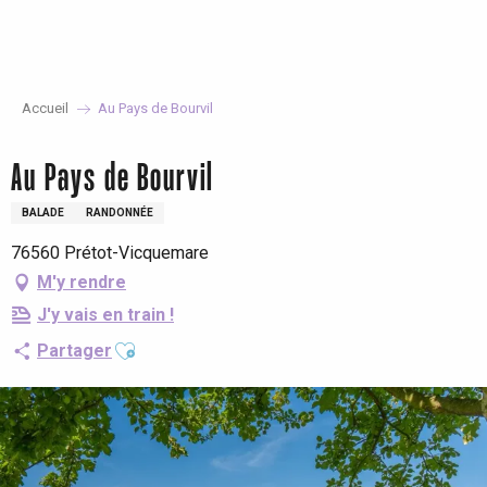
Aller
au
contenu
principal
Accueil
Au Pays de Bourvil
Au Pays de Bourvil
BALADE
RANDONNÉE
76560 Prétot-Vicquemare
M'y rendre
J'y vais en train !
Ajouter aux favoris
Partager