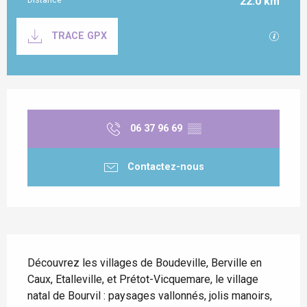
22.0 km
Documentation
SECTI
TRACE GPX
Ouverture et coordonnées
06 37 96 69
▒▒
Contactez-nous
Description
Découvrez les villages de Boudeville, Berville en 
Caux, Etalleville, et Prétot-Vicquemare, le village 
natal de Bourvil : paysages vallonnés, jolis manoirs, 