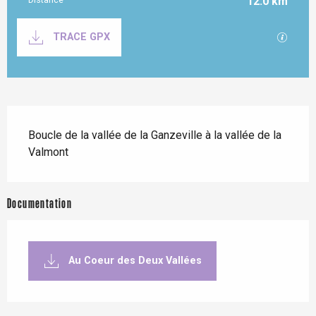
12.0 km
Documentation
SECTI
TRACE GPX
Description
Boucle de la vallée de la Ganzeville à la vallée de la 
Valmont
Documentation
Au Coeur des Deux Vallées