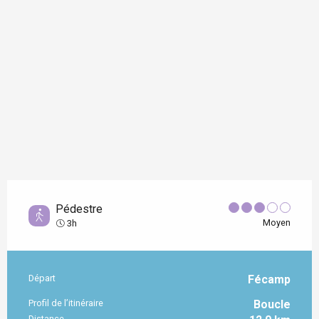
Pédestre
Moyen
3h
Départ
Fécamp
Informations pratiques
Profil de l’itinéraire
Boucle
Distance