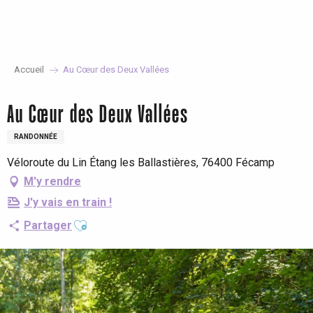
Aller
au
contenu
principal
Accueil
Au Cœur des Deux Vallées
Au Cœur des Deux Vallées
RANDONNÉE
Véloroute du Lin Étang les Ballastières, 76400 Fécamp
M'y rendre
J'y vais en train !
Ajouter aux favoris
Partager