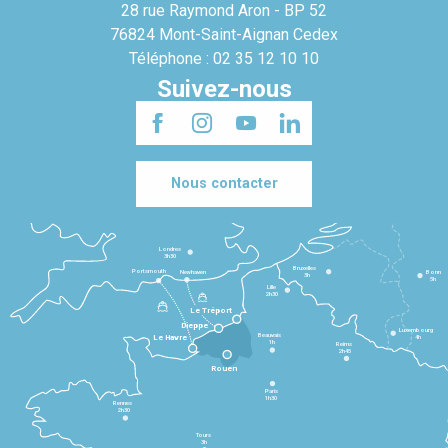
28 rue Raymond Aron - BP 52
76824 Mont-Saint-Aignan Cedex
Téléphone : 02 35 12 10 10
Suivez-nous
Nous contacter
Londres
3h30
Bruxelles
Portsmouth
Newhaven
Bonn
3h
5h
Lille
2h30
Le Tréport
Dieppe
Luxembourg
Beauvais
4h
Le Havre
1h
Reims
2h45
Rouen
Paris
1h30
Rennes
2h30
Tours
3h