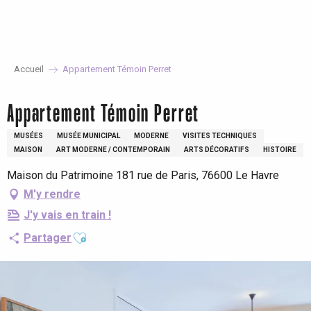
Aller
au
contenu
principal
Accueil
Appartement Témoin Perret
Appartement Témoin Perret
MUSÉES
MUSÉE MUNICIPAL
MODERNE
VISITES TECHNIQUES
MAISON
ART MODERNE / CONTEMPORAIN
ARTS DÉCORATIFS
HISTOIRE
Maison du Patrimoine 181 rue de Paris, 76600 Le Havre
M'y rendre
J'y vais en train !
Ajouter aux favoris
Partager