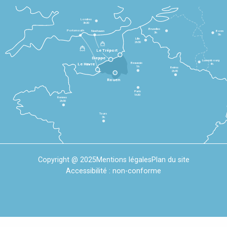
Londres
3h30
Bruxelles
Portsmouth
Newhaven
Bonn
3h
5h
Lille
2h30
Le Tréport
Dieppe
Luxembourg
Beauvais
4h
Le Havre
1h
Reims
2h45
Rouen
Paris
1h30
Rennes
2h30
Tours
3h
Copyright @ 2025
Mentions légales
Plan du site
Accessibilité : non-conforme