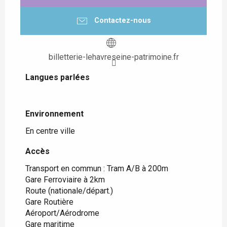
Contactez-nous
billetterie-lehavreseine-patrimoine.fr
Langues parlées
Langues parlées
Environnement
Environnement
En centre ville
Accès
Accès
Transport en commun : Tram A/B à 200m
Gare Ferroviaire à 2km
Route (nationale/départ.)
Gare Routière
Aéroport/Aérodrome
Gare maritime