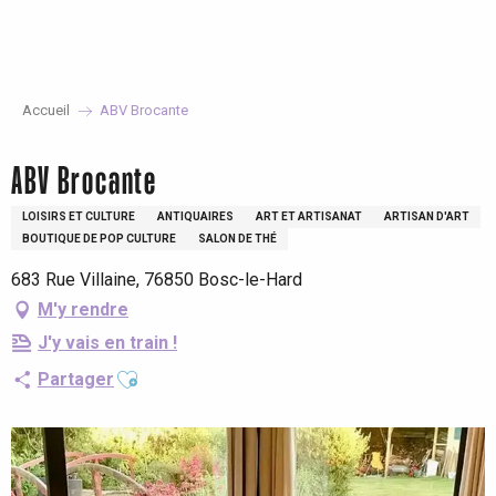
Aller
au
contenu
principal
Accueil
ABV Brocante
ABV Brocante
LOISIRS ET CULTURE
ANTIQUAIRES
ART ET ARTISANAT
ARTISAN D'ART
BOUTIQUE DE POP CULTURE
SALON DE THÉ
683 Rue Villaine, 76850 Bosc-le-Hard
M'y rendre
J'y vais en train !
Ajouter aux favoris
Partager