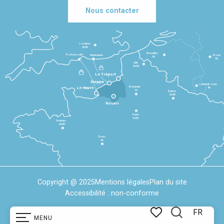
Nous contacter
Londres
3h30
Bruxelles
Portsmouth
Newhaven
Bonn
3h
5h
Lille
2h30
Le Tréport
Dieppe
Luxembourg
Beauvais
4h
Le Havre
1h
Reims
2h45
Rouen
Paris
1h30
Rennes
2h30
Tours
3h
Copyright @ 2025
Mentions légales
Plan du site
Accessibilité : non-conforme
FR
MENU