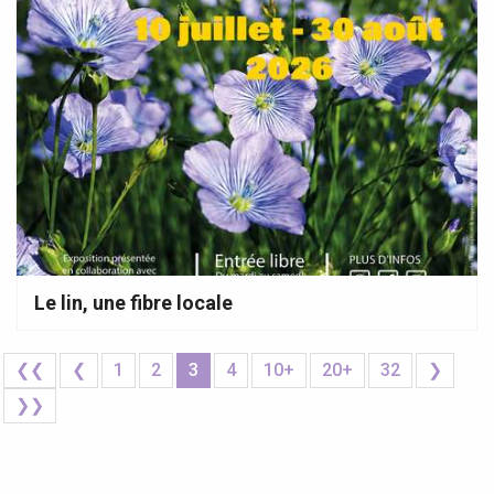
Le lin, une fibre locale
❮❮
❮
1
2
3
4
10+
20+
32
❯
❯❯