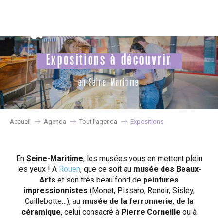
Aller
au
contenu
principal
Expositions à découvrir
en Seine-Maritime
Accueil
Agenda
Tout l’agenda
Expositions
En
Seine-Maritime
, les musées vous en mettent plein
les yeux ! A
Rouen
, que ce soit au
musée des Beaux-
Arts
et son très beau fond de
peintures
impressionnistes
(Monet, Pissaro, Renoir, Sisley,
Caillebotte…), au
musée de la ferronnerie
,
de la
céramique
, celui consacré à
Pierre Corneille
ou à