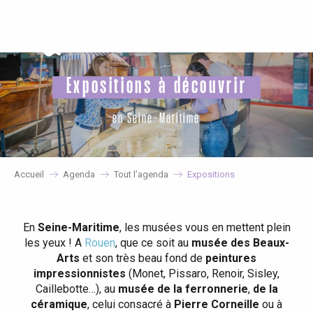
Aller
au
contenu
principal
Expositions à découvrir
en Seine-Maritime
Accueil
Agenda
Tout l’agenda
Expositions
En
Seine-Maritime
, les musées vous en mettent plein
les yeux ! A
Rouen
, que ce soit au
musée des Beaux-
Arts
et son très beau fond de
peintures
impressionnistes
(Monet, Pissaro, Renoir, Sisley,
Caillebotte…), au
musée de la ferronnerie
,
de la
céramique
, celui consacré à
Pierre Corneille
ou à