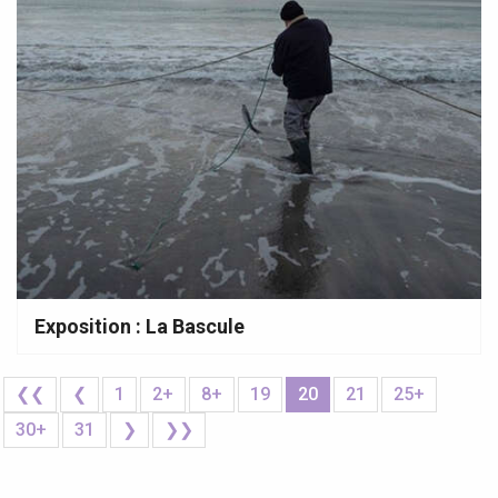
Exposition : La Bascule
❮❮
❮
1
2+
8+
19
20
21
25+
30+
31
❯
❯❯