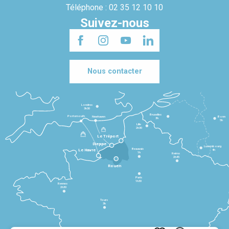
Téléphone : 02 35 12 10 10
Suivez-nous
Nous contacter
Londres
3h30
Bruxelles
Portsmouth
Newhaven
Bonn
3h
5h
Lille
2h30
Le Tréport
Dieppe
Luxembourg
Beauvais
4h
Le Havre
1h
Reims
2h45
Rouen
Paris
1h30
Rennes
2h30
Tours
3h