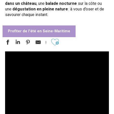
dans un château
, une
balade nocturne
sur la côte ou
une
dégustation en pleine nature
: à vous d’oser et de
savourer chaque instant.
Profiter de l'été en Seine-Maritime
Ajouter aux favoris