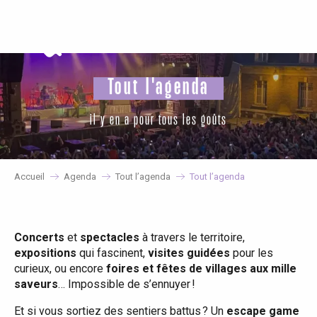
Aller
au
contenu
principal
Tout l'agenda
il y en a pour tous les goûts
Accueil
Agenda
Tout l’agenda
Tout l’agenda
Concerts
et
spectacles
à travers le territoire,
expositions
qui fascinent,
visites guidées
pour les
curieux, ou encore
foires et fêtes de villages aux mille
saveurs
… Impossible de s’ennuyer !
Et si vous sortiez des sentiers battus ? Un
escape game