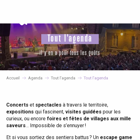
Aller
au
contenu
principal
Tout l'agenda
il y en a pour tous les goûts
Accueil
Agenda
Tout l’agenda
Tout l’agenda
Concerts
et
spectacles
à travers le territoire,
expositions
qui fascinent,
visites guidées
pour les
curieux, ou encore
foires et fêtes de villages aux mille
saveurs
… Impossible de s’ennuyer !
Et si vous sortiez des sentiers battus ? Un
escape game