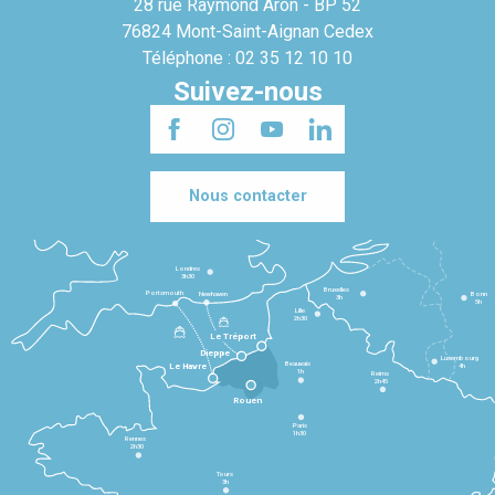
28 rue Raymond Aron - BP 52
76824 Mont-Saint-Aignan Cedex
Téléphone : 02 35 12 10 10
Suivez-nous
Nous contacter
Londres
3h30
Bruxelles
Portsmouth
Newhaven
Bonn
3h
5h
Lille
2h30
Le Tréport
Dieppe
Luxembourg
Beauvais
4h
Le Havre
1h
Reims
2h45
Rouen
Paris
1h30
Rennes
2h30
Tours
3h