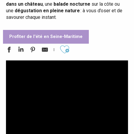
dans un château
, une
balade nocturne
sur la côte ou
une
dégustation en pleine nature
: à vous d’oser et de
savourer chaque instant.
Profiter de l'été en Seine-Maritime
Ajouter aux favoris