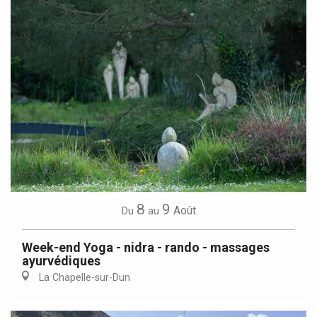
8
9
Août
Du
au
Week-end Yoga - nidra - rando - massages
ayurvédiques
La Chapelle-sur-Dun