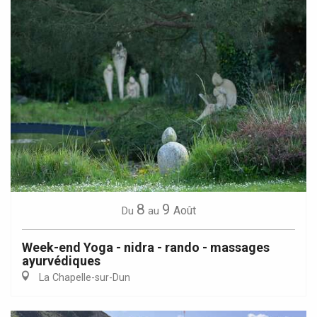
8
9
Août
Du
au
Week-end Yoga - nidra - rando - massages
ayurvédiques
La Chapelle-sur-Dun