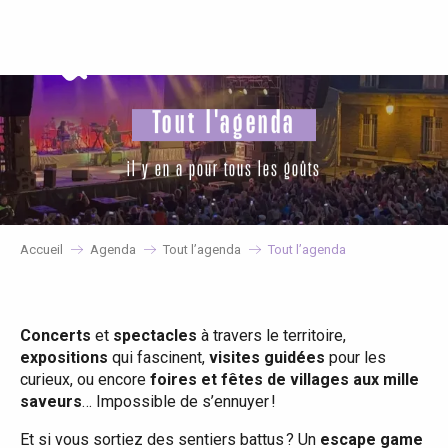
Aller
au
contenu
principal
Tout l'agenda
il y en a pour tous les goûts
Accueil
Agenda
Tout l’agenda
Tout l’agenda
Concerts
et
spectacles
à travers le territoire,
expositions
qui fascinent,
visites guidées
pour les
curieux, ou encore
foires et fêtes de villages aux mille
saveurs
… Impossible de s’ennuyer !
Et si vous sortiez des sentiers battus ? Un
escape game