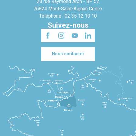
28 rue Raymond Aron - BP 52
76824 Mont-Saint-Aignan Cedex
Téléphone : 02 35 12 10 10
Suivez-nous
Nous contacter
Londres
3h30
Bruxelles
Portsmouth
Newhaven
Bonn
3h
5h
Lille
2h30
Le Tréport
Dieppe
Luxembourg
Beauvais
4h
Le Havre
1h
Reims
2h45
Rouen
Paris
1h30
Rennes
2h30
Tours
3h