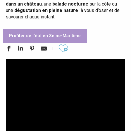
dans un château
, une
balade nocturne
sur la côte ou
une
dégustation en pleine nature
: à vous d’oser et de
savourer chaque instant.
Profiter de l'été en Seine-Maritime
Ajouter aux favoris