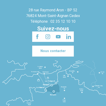
28 rue Raymond Aron - BP 52
76824 Mont-Saint-Aignan Cedex
Téléphone : 02 35 12 10 10
Suivez-nous
Nous contacter
Londres
3h30
Bruxelles
Portsmouth
Newhaven
Bonn
3h
5h
Lille
2h30
Le Tréport
Dieppe
Luxembourg
Beauvais
4h
Le Havre
1h
Reims
2h45
Rouen
Paris
1h30
Rennes
2h30