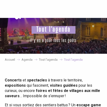
Aller
au
contenu
principal
Tout l'agenda
il y en a pour tous les goûts
Accueil
Agenda
Tout l’agenda
Tout l’agenda
Concerts
et
spectacles
à travers le territoire,
expositions
qui fascinent,
visites guidées
pour les
curieux, ou encore
foires et fêtes de villages aux mille
saveurs
… Impossible de s’ennuyer !
Et si vous sortiez des sentiers battus ? Un
escape game