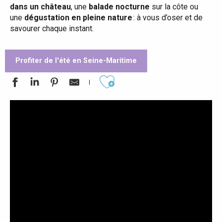
dans un château
, une
balade nocturne
sur la côte ou
une
dégustation en pleine nature
: à vous d’oser et de
savourer chaque instant.
Profiter de l'été en Seine-Maritime
Ajouter aux favoris