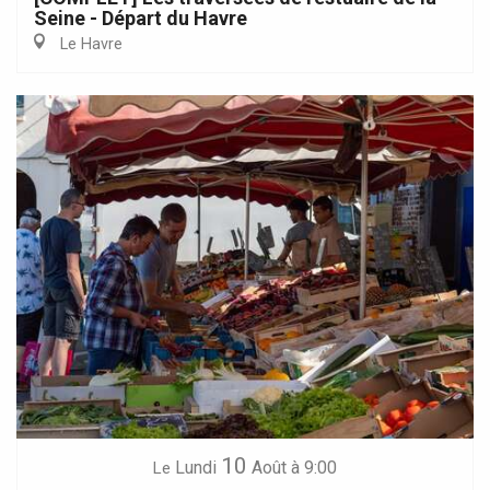
Seine - Départ du Havre
Le Havre
10
Lundi
Août
à 9:00
Le