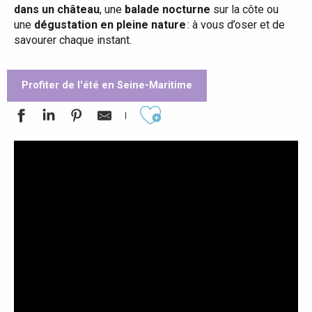
dans un château
, une
balade nocturne
sur la côte ou
une
dégustation en pleine nature
: à vous d’oser et de
savourer chaque instant.
Profiter de l'été en Seine-Maritime
Ajouter aux favoris