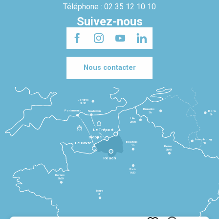
Téléphone : 02 35 12 10 10
Suivez-nous
Nous contacter
Londres
3h30
Bruxelles
Portsmouth
Newhaven
Bonn
3h
5h
Lille
2h30
Le Tréport
Dieppe
Luxembourg
Beauvais
4h
Le Havre
1h
Reims
2h45
Rouen
Paris
1h30
Rennes
2h30
Tours
3h