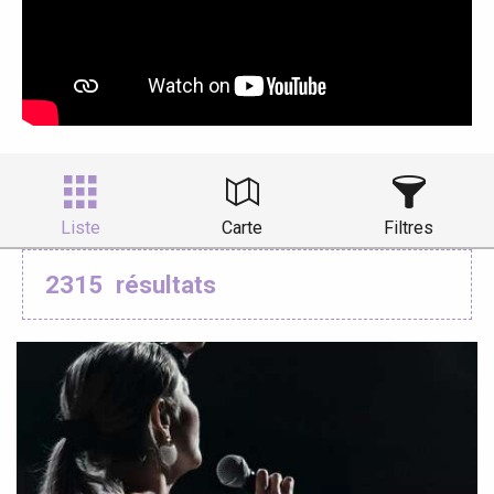
Liste
Carte
Filtres
2315
résultats