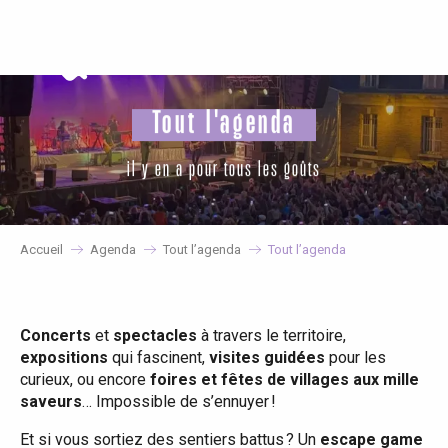
Aller
au
contenu
principal
Tout l'agenda
il y en a pour tous les goûts
Accueil
Agenda
Tout l’agenda
Tout l’agenda
Concerts
et
spectacles
à travers le territoire,
expositions
qui fascinent,
visites guidées
pour les
curieux, ou encore
foires et fêtes de villages aux mille
saveurs
… Impossible de s’ennuyer !
Et si vous sortiez des sentiers battus ? Un
escape game