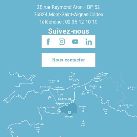
28 rue Raymond Aron - BP 52
76824 Mont-Saint-Aignan Cedex
Téléphone : 02 35 12 10 10
Suivez-nous
Nous contacter
Londres
3h30
Bruxelles
Portsmouth
Newhaven
Bonn
3h
5h
Lille
2h30
Le Tréport
Dieppe
Luxembourg
Beauvais
4h
Le Havre
1h
Reims
2h45
Rouen
Paris
1h30
Rennes
2h30
Tours