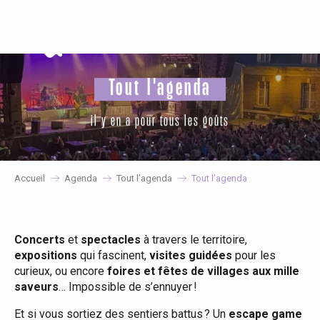
Aller
au
contenu
principal
Tout l'agenda
il y en a pour tous les goûts
Accueil
Agenda
Tout l’agenda
Tout l’agenda
Concerts
et
spectacles
à travers le territoire,
expositions
qui fascinent,
visites guidées
pour les
curieux, ou encore
foires et fêtes de villages aux mille
saveurs
… Impossible de s’ennuyer !
Et si vous sortiez des sentiers battus ? Un
escape game