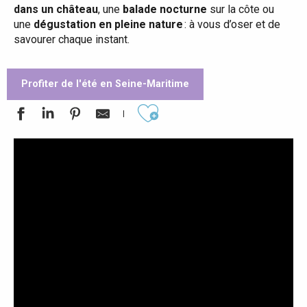
dans un château
, une
balade nocturne
sur la côte ou
une
dégustation en pleine nature
: à vous d’oser et de
savourer chaque instant.
Profiter de l'été en Seine-Maritime
Ajouter aux favoris