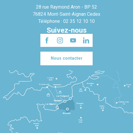
28 rue Raymond Aron - BP 52
76824 Mont-Saint-Aignan Cedex
Téléphone : 02 35 12 10 10
Suivez-nous
Nous contacter
Londres
3h30
Bruxelles
Portsmouth
Newhaven
Bonn
3h
5h
Lille
2h30
Le Tréport
Dieppe
Luxembourg
Beauvais
4h
Le Havre
1h
Reims
2h45
Rouen
Paris
1h30
Rennes
2h30
Tours