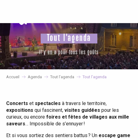
Aller
au
contenu
principal
Tout l'agenda
il y en a pour tous les goûts
Accueil
Agenda
Tout l’agenda
Tout l’agenda
Concerts
et
spectacles
à travers le territoire,
expositions
qui fascinent,
visites guidées
pour les
curieux, ou encore
foires et fêtes de villages aux mille
saveurs
… Impossible de s’ennuyer !
Et si vous sortiez des sentiers battus ? Un
escape game