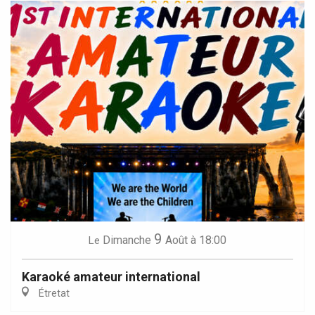
9
Dimanche
Août
à 18:00
Le
Karaoké amateur international
Étretat