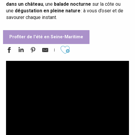
dans un château
, une
balade nocturne
sur la côte ou
une
dégustation en pleine nature
: à vous d’oser et de
savourer chaque instant.
Profiter de l'été en Seine-Maritime
Ajouter aux favoris