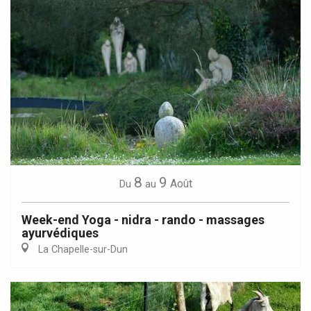
8
9
Août
Du
au
Week-end Yoga - nidra - rando - massages
ayurvédiques
La Chapelle-sur-Dun