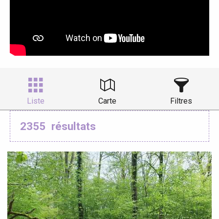
Liste
Carte
Filtres
2355
résultats