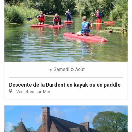
8
Samedi
Août
Le
Descente de la Durdent en kayak ou en paddle
Veulettes-sur-Mer