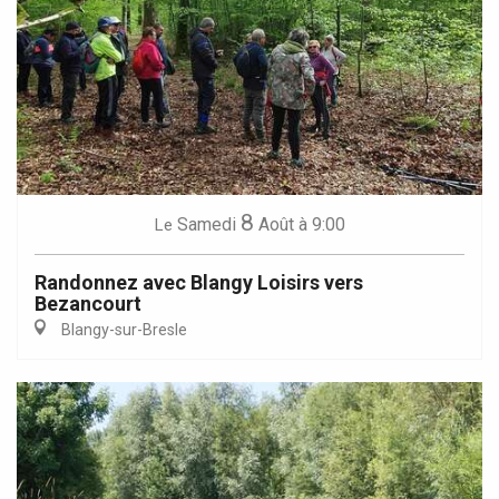
8
Samedi
Août
à 9:00
Le
Randonnez avec Blangy Loisirs vers
Bezancourt
Blangy-sur-Bresle