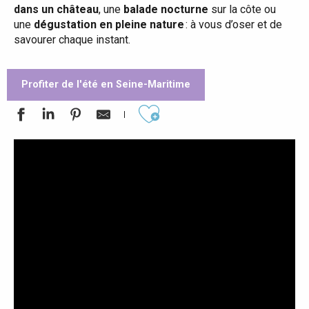
dans un château
, une
balade nocturne
sur la côte ou
une
dégustation en pleine nature
: à vous d’oser et de
savourer chaque instant.
Profiter de l'été en Seine-Maritime
Ajouter aux favoris