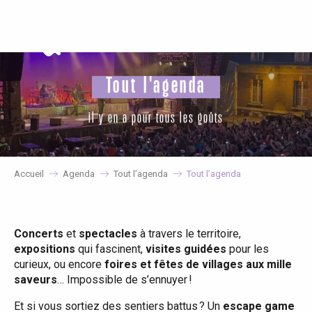
Aller
au
contenu
principal
Tout l'agenda
il y en a pour tous les goûts
Accueil
Agenda
Tout l’agenda
Tout l’agenda
Concerts
et
spectacles
à travers le territoire,
expositions
qui fascinent,
visites guidées
pour les
curieux, ou encore
foires et fêtes de villages aux mille
saveurs
… Impossible de s’ennuyer !
Et si vous sortiez des sentiers battus ? Un
escape game