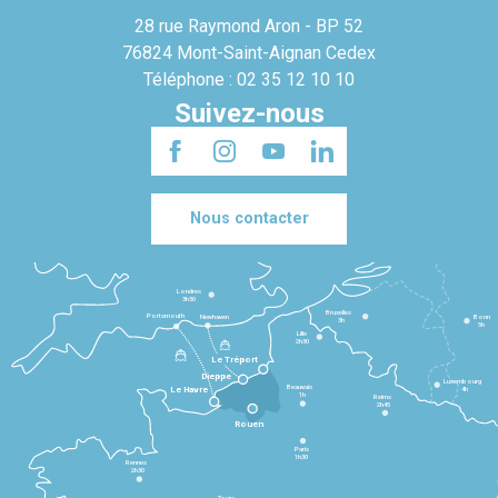
28 rue Raymond Aron - BP 52
76824 Mont-Saint-Aignan Cedex
Téléphone : 02 35 12 10 10
Suivez-nous
Nous contacter
Londres
3h30
Bruxelles
Portsmouth
Newhaven
Bonn
3h
5h
Lille
2h30
Le Tréport
Dieppe
Luxembourg
Beauvais
4h
Le Havre
1h
Reims
2h45
Rouen
Paris
1h30
Rennes
2h30
Tours