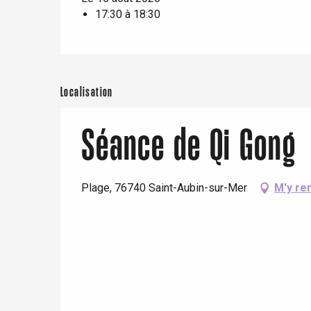
t-Valery-en-Caux
17:30 à 18:30
er
e
Neufchâtel-en-Bray
Doudeville
Localisation
Val-de-Scie
etot
Séance de Qi Gong
Forges-les-
Clères
Buchy
en-Seine
Plage, 76740 Saint-Aubin-sur-Mer
M'y re
Duclair
Rouen
Paris 1h30