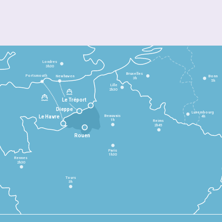
Londres
3h30
Bruxelles
Portsmouth
Newhaven
Bonn
3h
5h
Lille
2h30
Le Tréport
Dieppe
Luxembourg
Beauvais
4h
Le Havre
1h
Reims
2h45
Rouen
Paris
1h30
Rennes
2h30
Tours
3h