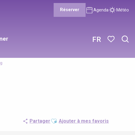
Réserver
Agenda
Météo
ner
FR
Rech
Voir les favor
ng
Ajouter aux favoris
Partager
Ajouter à mes favoris