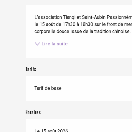
Séjours en train
Quand il pleut
Restaurants avec vue
Description
Séjours à vélo
L’association Tianqi et Saint-Aubin Passionném
Avec les enfants
le 15 août de 17h30 à 18h30 sur le front de mer
Entre amis
corporelle douce issue de la tradition chinoise,
Lire la suite
Le Tr
Tarifs
Eu
Tarif de base
Criel-sur-Mer
Blangy-s
Dieppe
Horaires
Offranville
Le 15 août 2026