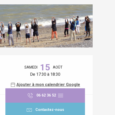
Ouverture et coordonnées
15
SAMEDI
AOÛT
De 17:30 à 18:30
Ajouter à mon calendrier Google
06 62 36 52
▒▒
Contactez-nous