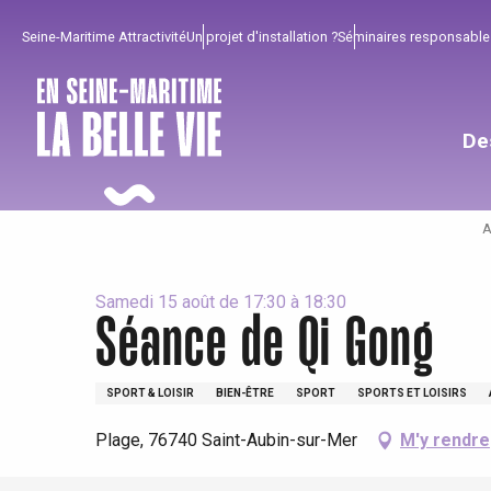
Aller
Seine-Maritime Attractivité
Un projet d'installation ?
Séminaires responsable
au
contenu
principal
De
A
Samedi 15 août de 17:30 à 18:30
Séance de Qi Gong
Pour profiter
Incontournables
Bien de chez nous !
SPORT & LOISIR
BIEN-ÊTRE
SPORT
SPORTS ET LOISIRS
Plage, 76740 Saint-Aubin-sur-Mer
M'y rendre
Tout l'agenda
Lieux branchés
Séjours en bord de
mer
Eté
Meilleurs brunch