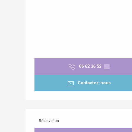
06 62 36 52
▒▒
re
éjour
Contactez-nous
Réservation