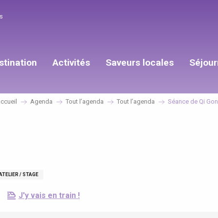
s
stination
Activités
Saveurs locales
Séjour
ccueil
Agenda
Tout l’agenda
Tout l’agenda
Séance de Qi Go
ATELIER / STAGE
J'y vais en train !