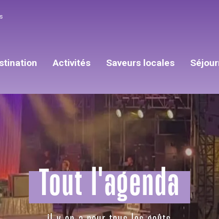
s
stination
Activités
Saveurs locales
Séjour
Tout l'agenda