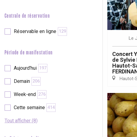
e
Neufchâtel-en-Bray
Centrale de réservation
Doudeville
Val-de-Scie
Réservable en ligne
129
etot
Le
Forges-les-
Clères
Période de manifestation
Concert Y
Buchy
en-Seine
de Sylvi
Hautot-Sa
Aujourd'hui
197
Duclair
FERDINA
Rouen
Hautot-S
Demain
206
Week-end
276
Cette semaine
414
Paris 1h30
Tout afficher (8)