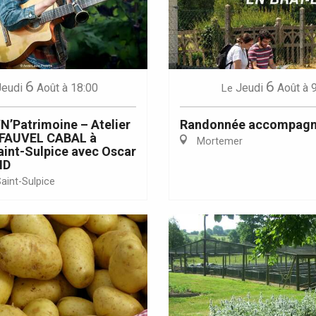
6
6
Jeudi
Août
à 18:00
Jeudi
Août
à 
Le
Eaux
N’Patrimoine – Atelier
Randonnée accompag
e FAUVEL CABAL à
Mortemer
int-Sulpice avec Oscar
ND
aint-Sulpice