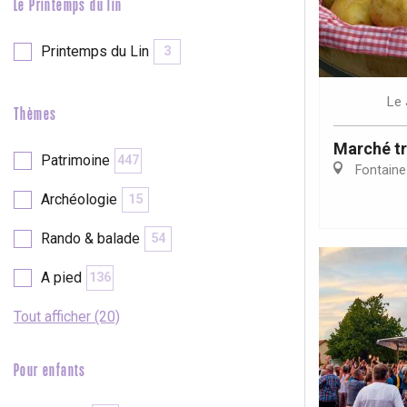
Le Printemps du lin
Printemps du Lin
3
Le
Thèmes
Marché tr
Patrimoine
447
Fontaine
Archéologie
15
Rando & balade
54
A pied
136
Tout afficher (20)
Pour enfants