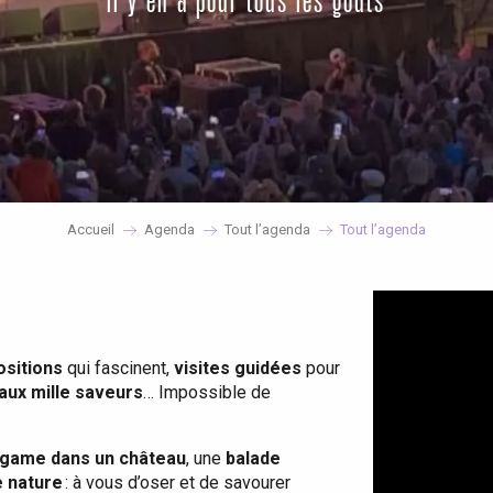
il y en a pour tous les goûts
Accueil
Agenda
Tout l’agenda
Tout l’agenda
ositions
qui fascinent,
visites guidées
pour
 aux mille saveurs
… Impossible de
game dans un château
, une
balade
e nature
: à vous d’oser et de savourer