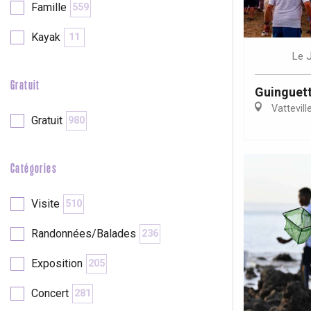
Famille
559
Kayak
11
re
éjour
Le
Gratuit
Guinguett
Vattevill
Gratuit
980
Catégories
Visite
510
Randonnées/Balades
236
Exposition
205
Concert
281