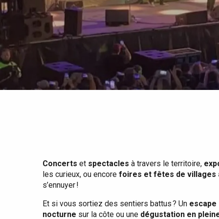
Tout l'agenda
Lieux branchés
Séjours en bord de
mer
Eté
Meilleurs brunch
Séjours en train
Quand il pleut
Restaurants avec vue
Séjours à vélo
Avec les enfants
Entre amis
Concerts
et
spectacles
à travers le territoire,
exp
les curieux, ou encore
foires et fêtes de villages
s’ennuyer !
Et si vous sortiez des sentiers battus ? Un
escape 
nocturne
sur la côte ou une
dégustation en plein