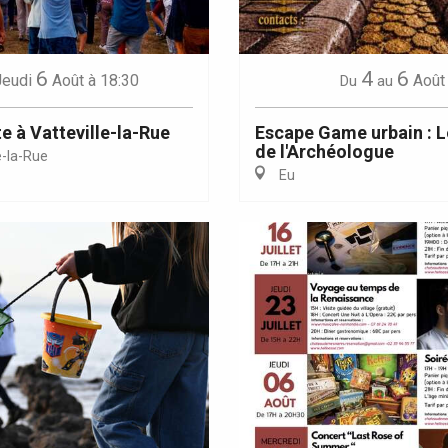
6
4
6
Jeudi
Août
à 18:30
Août
Du
au
e à Vatteville-la-Rue
Escape Game urbain : L
de l'Archéologue
e-la-Rue
Eu