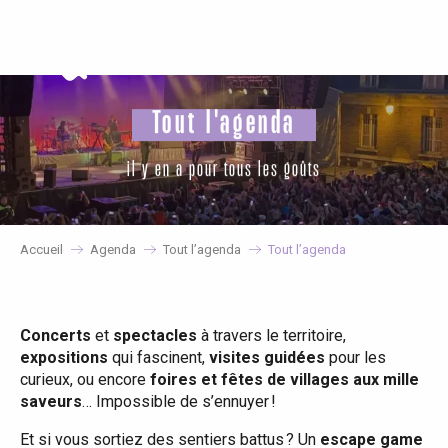
Aller
au
contenu
principal
Tout l'agenda
il y en a pour tous les goûts
Accueil
Agenda
Tout l’agenda
Tout l’agenda
Concerts
et
spectacles
à travers le territoire,
expositions
qui fascinent,
visites guidées
pour les
curieux, ou encore
foires et fêtes de villages aux mille
saveurs
… Impossible de s’ennuyer !
Et si vous sortiez des sentiers battus ? Un
escape game