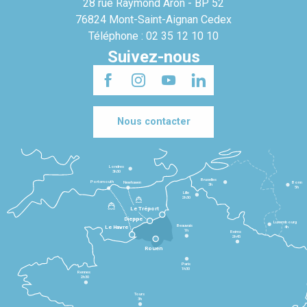
28 rue Raymond Aron - BP 52
76824 Mont-Saint-Aignan Cedex
Téléphone : 02 35 12 10 10
Suivez-nous
Nous contacter
Londres
3h30
Bruxelles
Portsmouth
Newhaven
Bonn
3h
5h
Lille
2h30
Le Tréport
Dieppe
Luxembourg
Beauvais
4h
Le Havre
1h
Reims
2h45
Rouen
Paris
1h30
Rennes
2h30
Tours
3h