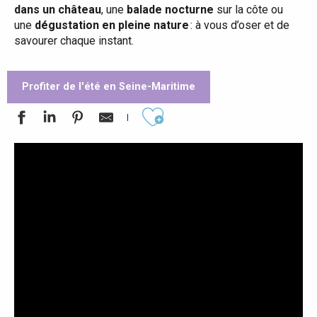
dans un château
, une
balade nocturne
sur la côte ou
une
dégustation en pleine nature
: à vous d’oser et de
savourer chaque instant.
Profiter de l'été en Seine-Maritime
Ajouter aux favoris