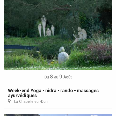
8
9
Août
Du
au
Week-end Yoga - nidra - rando - massages
ayurvédiques
La Chapelle-sur-Dun