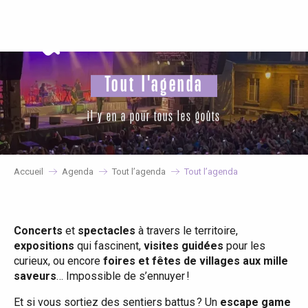
Aller
au
contenu
principal
Tout l'agenda
il y en a pour tous les goûts
Accueil
Agenda
Tout l’agenda
Tout l’agenda
Concerts
et
spectacles
à travers le territoire,
expositions
qui fascinent,
visites guidées
pour les
curieux, ou encore
foires et fêtes de villages aux mille
saveurs
… Impossible de s’ennuyer !
Et si vous sortiez des sentiers battus ? Un
escape game