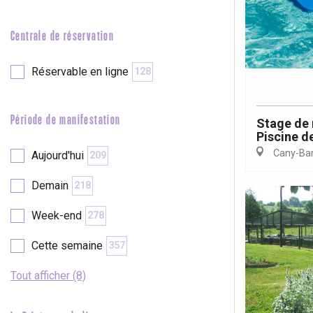
e
Neufchâtel-en-Bray
Doudeville
Centrale de réservation
Val-de-Scie
etot
Réservable en ligne
128
Forges-les-
Clères
Buchy
Période de manifestation
Stage de 
en-Seine
Piscine de
Duclair
Cany-Barv
Aujourd'hui
209
Rouen
Demain
218
Week-end
278
Cette semaine
357
Paris 1h30
Tout afficher (8)