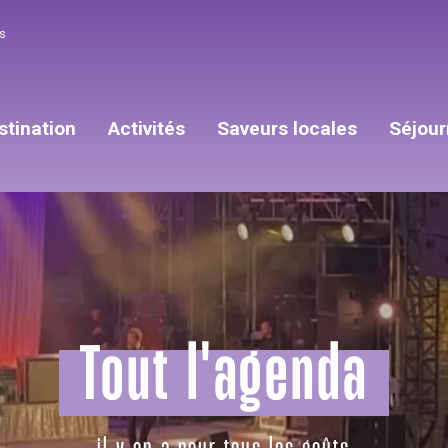
s
stination
Activités
Saveurs locales
Séjour
Tout l'agenda