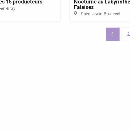
es 15 producteurs
Nocturne au Labyrinthe
Falaises
en-Bray
Saint-Jouin-Bruneval
1
2
ites guidées