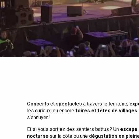
Tout l'agenda
Lieux branchés
Séjours en bord de
mer
Eté
Meilleurs brunch
Séjours en train
Quand il pleut
Restaurants avec vue
Séjours à vélo
Avec les enfants
Entre amis
Concerts
et
spectacles
à travers le territoire,
exp
les curieux, ou encore
foires et fêtes de villages
s’ennuyer !
Et si vous sortiez des sentiers battus ? Un
escape 
nocturne
sur la côte ou une
dégustation en plein