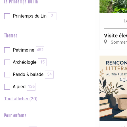
Le Printemps du lin
Printemps du Lin
3
L
Visite él
Thèmes
Sommer
Patrimoine
452
Archéologie
15
Rando & balade
54
A pied
136
Tout afficher (20)
Pour enfants