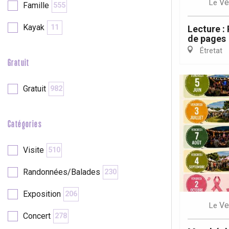
Ve
Le
Famille
555
re
éjour
Kayak
11
Lecture :
de pages
Étretat
Gratuit
Gratuit
982
Catégories
Visite
510
Randonnées/Balades
230
Exposition
206
Ve
Le
Concert
278