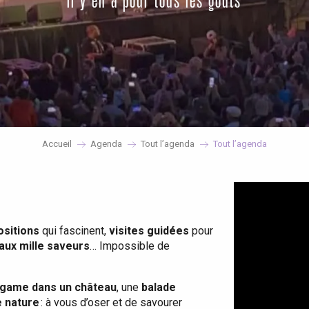
il y en a pour tous les goûts
Accueil
Agenda
Tout l’agenda
Tout l’agenda
ositions
qui fascinent,
visites guidées
pour
 aux mille saveurs
… Impossible de
game dans un château
, une
balade
e nature
: à vous d’oser et de savourer