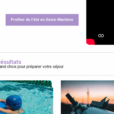
Profiter de l'été en Seine-Maritime
éport
oris
Lille 2h30
résultats
and choix pour préparer votre séjour
ur-Bresle