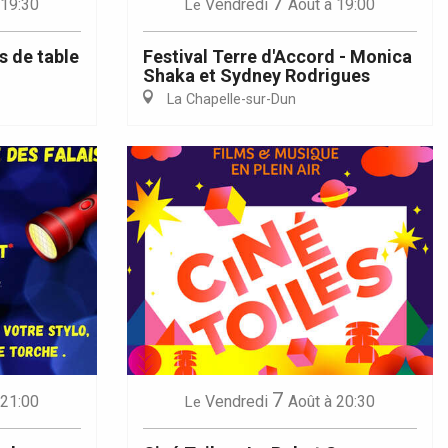
7
 19:30
Vendredi
Août
à 19:00
Le
s de table
Festival Terre d'Accord - Monica
Shaka et Sydney Rodrigues
La Chapelle-sur-Dun
7
 21:00
Vendredi
Août
à 20:30
Le