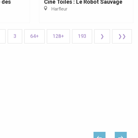
 des
Ciné Toiles : Le Robot Sauvage
Harfleur
3
64+
128+
193
❯
❯❯