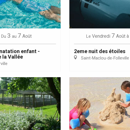
Eaux
3
7
7
Août
Vendredi
Août
à
Du
au
Le
natation enfant -
2eme nuit des étoiles
 la Vallée
Saint-Maclou-de-Folleville
ille