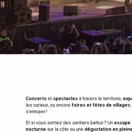
Tout l'agenda
Lieux branchés
Séjours en bord de
mer
Eté
Meilleurs brunch
Séjours en train
Quand il pleut
Restaurants avec vue
Séjours à vélo
Avec les enfants
Entre amis
Concerts
et
spectacles
à travers le territoire,
exp
les curieux, ou encore
foires et fêtes de villages
s’ennuyer !
Et si vous sortiez des sentiers battus ? Un
escape 
nocturne
sur la côte ou une
dégustation en plein