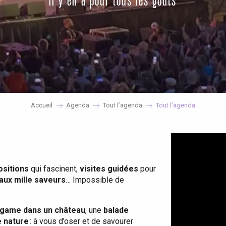
il y en a pour tous les goûts
Accueil
Agenda
Tout l’agenda
Tout l’agenda
ositions
qui fascinent,
visites guidées
pour
 aux mille saveurs
… Impossible de
game dans un château
, une
balade
e nature
: à vous d’oser et de savourer