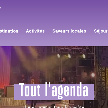
s
stination
Activités
Saveurs locales
Séjour
Tout l'agenda