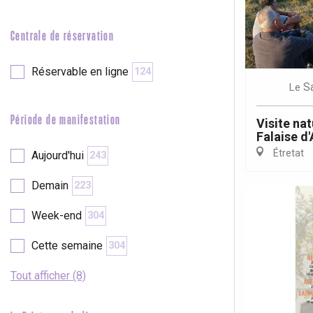
e
Neufchâtel-en-Bray
Doudeville
Centrale de réservation
Val-de-Scie
etot
Réservable en ligne
124
Forges-les-
S
Le
Clères
Buchy
Période de manifestation
Visite nat
en-Seine
Falaise d
Duclair
Étretat
Aujourd'hui
243
Rouen
Demain
223
Week-end
304
Cette semaine
304
Paris 1h30
Tout afficher (8)