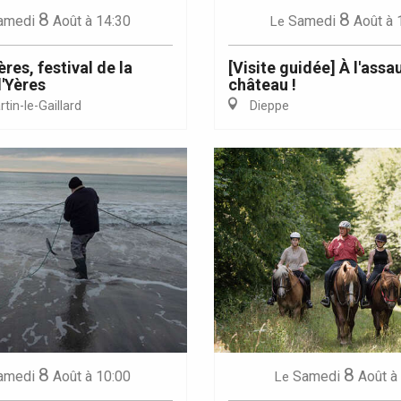
8
8
amedi
Août
à 14:30
Samedi
Août
à 
Le
res, festival de la
[Visite guidée] À l'assa
l'Yères
château !
tin-le-Gaillard
Dieppe
8
8
amedi
Août
à 10:00
Samedi
Août
à
Le