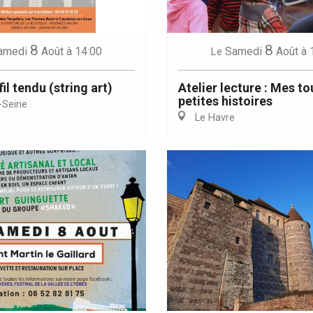
8
8
amedi
Août
à 14:00
Samedi
Août
à 
Le
fil tendu (string art)
Atelier lecture : Mes to
petites histoires
-Seine
Le Havre