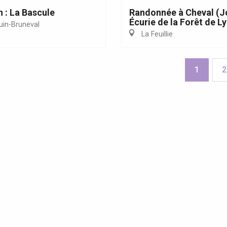
n : La Bascule
Randonnée à Cheval (J
Écurie de la Forêt de L
uin-Bruneval
La Feuillie
1
2
s Grandes Voiles 2025