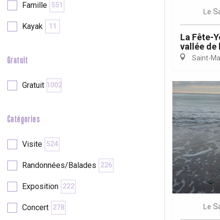
Famille
551
S
Le
Kayak
11
re
éjour
La Fête-Yè
vallée de 
Saint-Mar
Gratuit
Gratuit
1002
Catégories
Visite
524
Randonnées/Balades
226
Exposition
222
S
Le
Concert
278