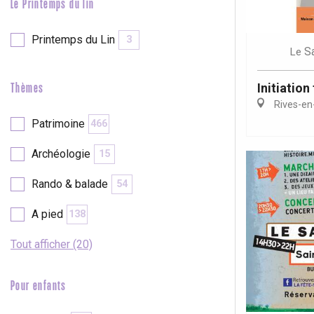
Le Printemps du lin
Printemps du Lin
3
S
Le
Initiation 
Thèmes
Rives-en
Patrimoine
466
Archéologie
15
Rando & balade
54
A pied
138
Tout afficher (20)
Pour enfants