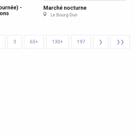
ournée) -
Marché nocturne
yons
Le Bourg-Dun
3
65+
130+
197
❯
❯❯