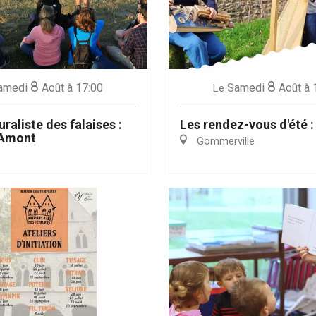
8
8
Eaux
amedi
Août
à 17:00
Samedi
Août
à 
Le
uraliste des falaises :
Les rendez-vous d'été :
'Amont
Gommerville