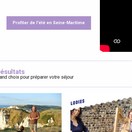
Profiter de l'été en Seine-Maritime
éport
oris
Lille 2h30
résultats
and choix pour préparer votre séjour
ur-Bresle