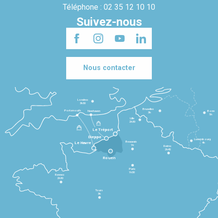
Téléphone : 02 35 12 10 10
Suivez-nous
Nous contacter
Londres
3h30
Bruxelles
Portsmouth
Newhaven
Bonn
3h
5h
Lille
2h30
Le Tréport
Dieppe
Luxembourg
Beauvais
4h
Le Havre
1h
Reims
2h45
Rouen
Paris
1h30
Rennes
2h30
Tours
3h