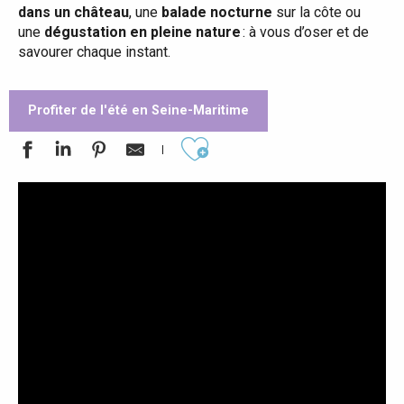
dans un château
, une
balade nocturne
sur la côte ou
une
dégustation en pleine nature
: à vous d’oser et de
savourer chaque instant.
Profiter de l'été en Seine-Maritime
Ajouter aux favoris