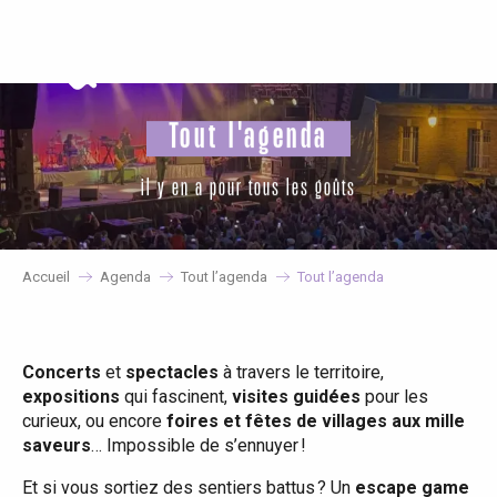
Aller
au
contenu
principal
Tout l'agenda
il y en a pour tous les goûts
Accueil
Agenda
Tout l’agenda
Tout l’agenda
Concerts
et
spectacles
à travers le territoire,
expositions
qui fascinent,
visites guidées
pour les
curieux, ou encore
foires et fêtes de villages aux mille
saveurs
… Impossible de s’ennuyer !
Et si vous sortiez des sentiers battus ? Un
escape game