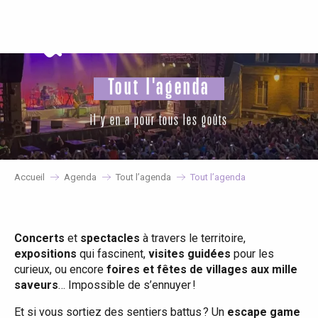
Aller
au
contenu
principal
Tout l'agenda
il y en a pour tous les goûts
Accueil
Agenda
Tout l’agenda
Tout l’agenda
Concerts
et
spectacles
à travers le territoire,
expositions
qui fascinent,
visites guidées
pour les
curieux, ou encore
foires et fêtes de villages aux mille
saveurs
… Impossible de s’ennuyer !
Et si vous sortiez des sentiers battus ? Un
escape game