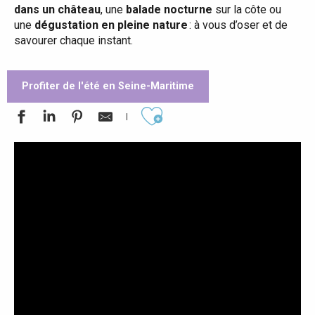
dans un château
, une
balade nocturne
sur la côte ou
une
dégustation en pleine nature
: à vous d’oser et de
savourer chaque instant.
Profiter de l'été en Seine-Maritime
Ajouter aux favoris