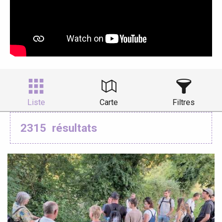
Liste
Carte
Filtres
2315
résultats