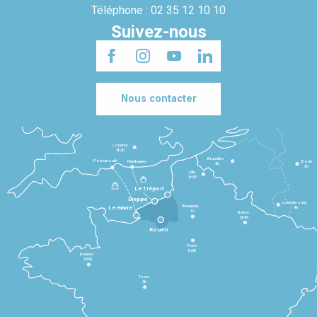
Téléphone : 02 35 12 10 10
Suivez-nous
Nous contacter
Londres
3h30
Bruxelles
Portsmouth
Newhaven
Bonn
3h
5h
Lille
2h30
Le Tréport
Dieppe
Luxembourg
Beauvais
4h
Le Havre
1h
Reims
2h45
Rouen
Paris
1h30
Rennes
2h30
Tours
3h