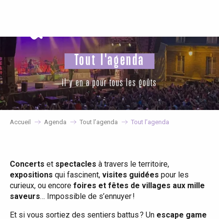
Aller
au
contenu
principal
Tout l'agenda
il y en a pour tous les goûts
Accueil
Agenda
Tout l’agenda
Tout l’agenda
Concerts
et
spectacles
à travers le territoire,
expositions
qui fascinent,
visites guidées
pour les
curieux, ou encore
foires et fêtes de villages aux mille
saveurs
… Impossible de s’ennuyer !
Et si vous sortiez des sentiers battus ? Un
escape game