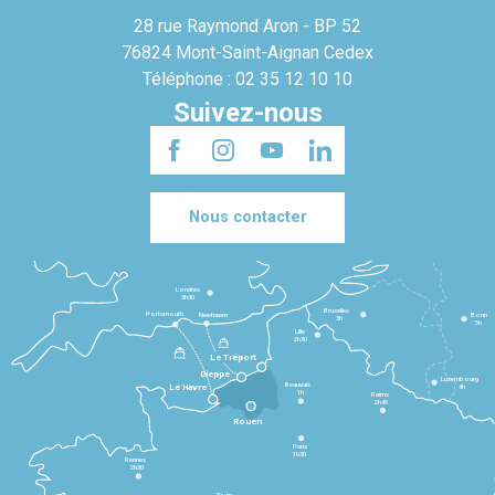
28 rue Raymond Aron - BP 52
76824 Mont-Saint-Aignan Cedex
Téléphone : 02 35 12 10 10
Suivez-nous
Nous contacter
Londres
3h30
Bruxelles
Portsmouth
Newhaven
Bonn
3h
5h
Lille
2h30
Le Tréport
Dieppe
Luxembourg
Beauvais
4h
Le Havre
1h
Reims
2h45
Rouen
Paris
1h30
Rennes
2h30
Tours