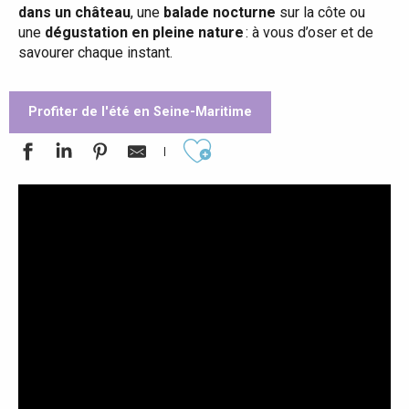
dans un château
, une
balade nocturne
sur la côte ou
une
dégustation en pleine nature
: à vous d’oser et de
savourer chaque instant.
Profiter de l'été en Seine-Maritime
Ajouter aux favoris