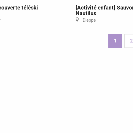
ouverte téléski
[Activité enfant] Sauvo
Nautilus
r
Dieppe
1
2
enda ce week-end