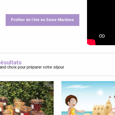
Profiter de l'été en Seine-Maritime
éport
oris
Lille 2h30
résultats
and choix pour préparer votre séjour
ur-Bresle