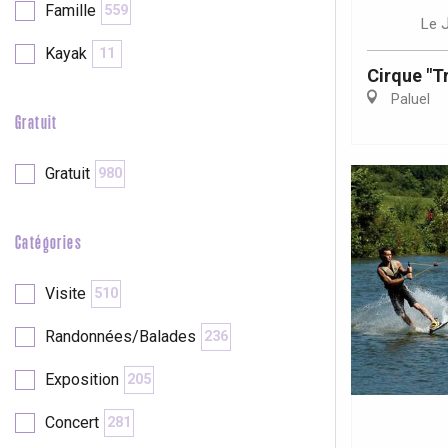
Famille
559
Le
Kayak
11
re
éjour
Cirque "Tr
Paluel
Gratuit
Gratuit
980
Catégories
Visite
510
Randonnées/Balades
236
Exposition
205
Concert
281