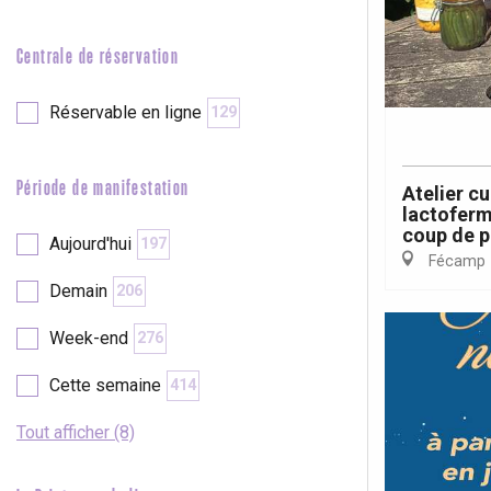
e
Neufchâtel-en-Bray
Doudeville
Centrale de réservation
Val-de-Scie
etot
Réservable en ligne
129
Forges-les-
Clères
Buchy
Période de manifestation
Atelier cu
en-Seine
lactoferm
coup de p
Duclair
Aujourd'hui
197
Rouen
Fécamp
Demain
206
Week-end
276
Cette semaine
414
Paris 1h30
Tout afficher (8)