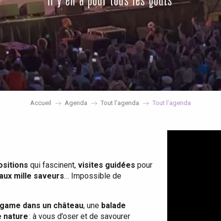
il y en a pour tous les goûts
Accueil
Agenda
Tout l’agenda
Tout l’agenda
ositions
qui fascinent,
visites guidées
pour
 aux mille saveurs
… Impossible de
game dans un château
, une
balade
e nature
: à vous d’oser et de savourer