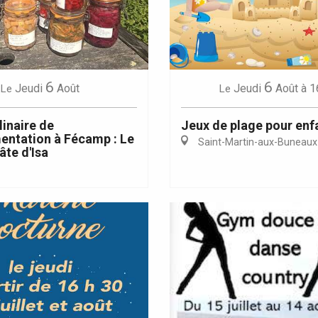
6
6
Eaux
Jeudi
Août
Jeudi
Août
à 1
Le
Le
linaire de
Jeux de plage pour enf
entation à Fécamp : Le
Saint-Martin-aux-Buneaux
âte d'Isa