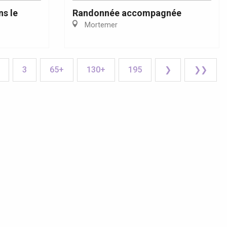
ns le
Randonnée accompagnée
Mortemer
3
65+
130+
195
❯
❯❯