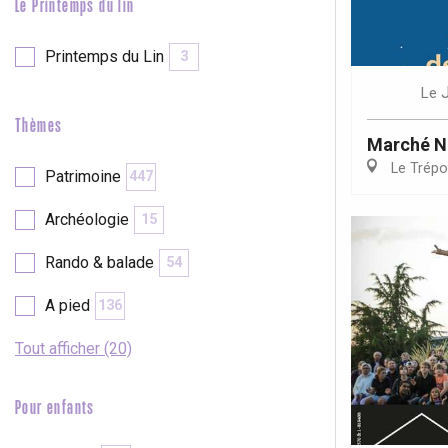
Le Printemps du lin
Printemps du Lin
3
Le
Thèmes
Marché N
Le Trépo
Patrimoine
447
Archéologie
15
Rando & balade
54
A pied
136
Tout afficher (20)
Pour enfants