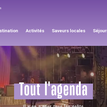
s
stination
Activités
Saveurs locales
Séjour
Tout l'agenda