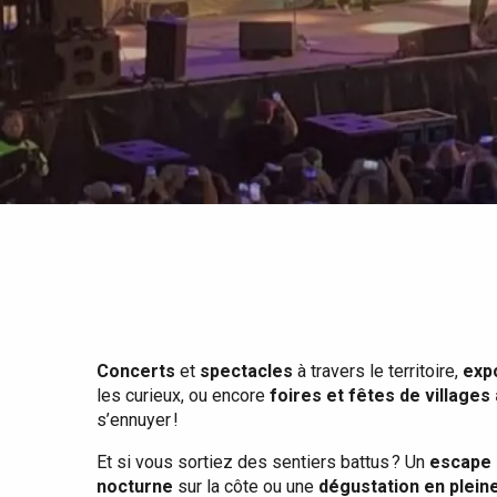
Tout l'agenda
Lieux branchés
Séjours en bord de
mer
Eté
Meilleurs brunch
Séjours en train
Quand il pleut
Restaurants avec vue
Séjours à vélo
Avec les enfants
Entre amis
Concerts
et
spectacles
à travers le territoire,
exp
les curieux, ou encore
foires et fêtes de villages
s’ennuyer !
Et si vous sortiez des sentiers battus ? Un
escape 
nocturne
sur la côte ou une
dégustation en plein