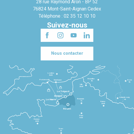
28 rue Raymond Aron - BP 52
76824 Mont-Saint-Aignan Cedex
Téléphone : 02 35 12 10 10
Suivez-nous
Nous contacter
Londres
3h30
Bruxelles
Portsmouth
Newhaven
Bonn
3h
5h
Lille
2h30
Le Tréport
Dieppe
Luxembourg
Beauvais
4h
Le Havre
1h
Reims
2h45
Rouen
Paris
1h30
Rennes
2h30
Tours
3h