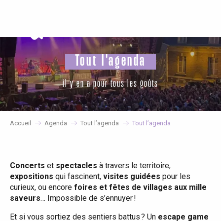
Aller
au
contenu
principal
Tout l'agenda
il y en a pour tous les goûts
Accueil
Agenda
Tout l’agenda
Tout l’agenda
Concerts
et
spectacles
à travers le territoire,
expositions
qui fascinent,
visites guidées
pour les
curieux, ou encore
foires et fêtes de villages aux mille
saveurs
… Impossible de s’ennuyer !
Et si vous sortiez des sentiers battus ? Un
escape game