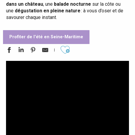
dans un château
, une
balade nocturne
sur la côte ou
une
dégustation en pleine nature
: à vous d’oser et de
savourer chaque instant.
Profiter de l'été en Seine-Maritime
Ajouter aux favoris