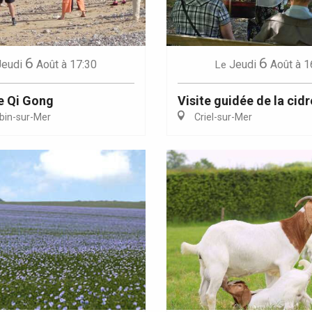
6
6
Jeudi
Août
à 17:30
Jeudi
Août
à 1
Le
e Qi Gong
Visite guidée de la cidr
bin-sur-Mer
Criel-sur-Mer