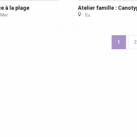
Atelier famille : Canot
 à la plage
Eu
-Mer
1
2
res et Fêtes de villages