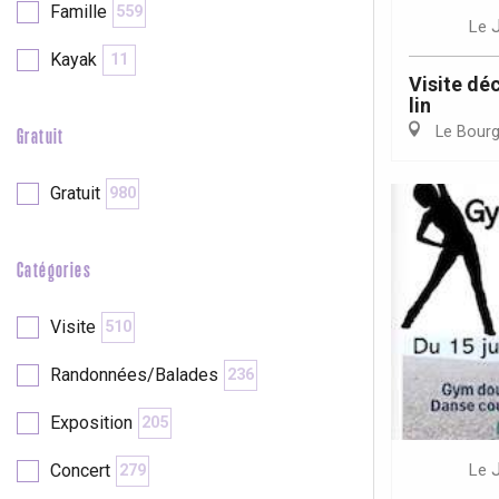
Famille
559
Le
Kayak
11
re
éjour
Visite dé
lin
Le Bour
Gratuit
Gratuit
980
Catégories
Visite
510
Randonnées/Balades
236
Exposition
205
Le
Concert
279