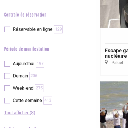
e
Neufchâtel-en-Bray
Doudeville
Centrale de réservation
Val-de-Scie
etot
Réservable en ligne
129
Forges-les-
Clères
Buchy
Période de manifestation
Escape ga
en-Seine
nucléaire
Duclair
Paluel
Aujourd'hui
197
Rouen
Demain
206
Week-end
275
Cette semaine
413
Paris 1h30
Tout afficher (8)