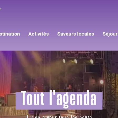
s
stination
Activités
Saveurs locales
Séjour
Tout l'agenda