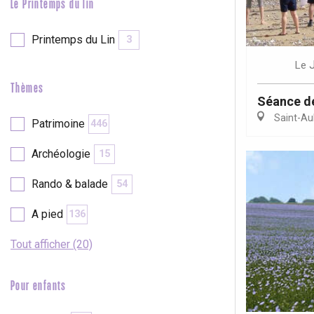
Le Printemps du lin
Printemps du Lin
3
Le
Thèmes
Séance d
Saint-Au
Patrimoine
446
Archéologie
15
Rando & balade
54
A pied
136
Tout afficher (20)
Pour enfants