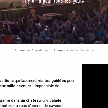
il y en a pour tous les goûts
Accueil
Agenda
Tout l’agenda
Tout l’agenda
ositions
qui fascinent,
visites guidées
pour
 aux mille saveurs
… Impossible de
game dans un château
, une
balade
e nature
: à vous d’oser et de savourer