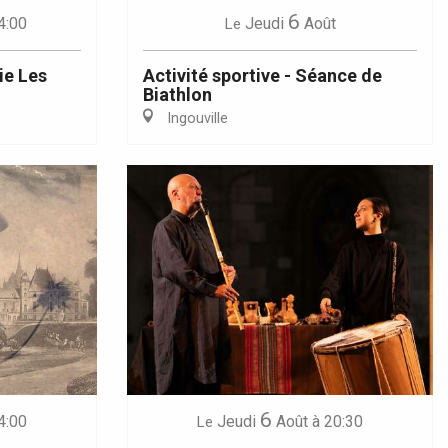
6
4:00
Jeudi
Août
Le
ie Les
Activité sportive - Séance de
Biathlon
Ingouville
6
4:00
Jeudi
Août
à 20:30
Le