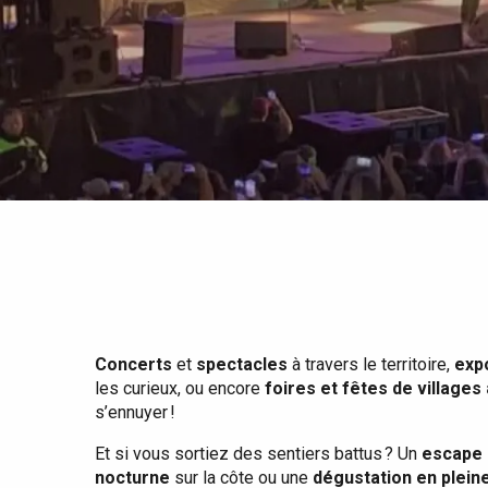
Tout l'agenda
Lieux branchés
Séjours en bord de
mer
Eté
Meilleurs brunch
Séjours en train
Quand il pleut
Restaurants avec vue
Séjours à vélo
Avec les enfants
Entre amis
Concerts
et
spectacles
à travers le territoire,
exp
les curieux, ou encore
foires et fêtes de villages
s’ennuyer !
Et si vous sortiez des sentiers battus ? Un
escape 
nocturne
sur la côte ou une
dégustation en plein