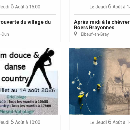
6
6
Jeudi
Août
à 1
Jeudi
Août
à 15:00
Le
Après-midi à la chèvrer
couverte du village du
Boers Brayonnes
Elbeuf-en-Bray
g-Dun
6
6
Jeudi
Août
à 1
Jeudi
Août
à 10:00
Le