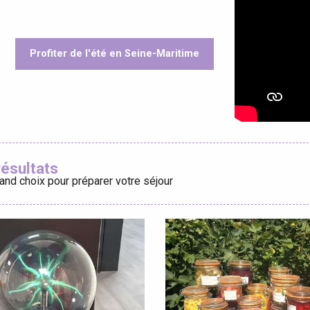
Profiter de l'été en Seine-Maritime
éport
oris
Lille 2h30
résultats
and choix pour préparer votre séjour
ur-Bresle