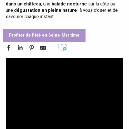
dans un château
, une
balade nocturne
sur la côte ou
une
dégustation en pleine nature
: à vous d’oser et de
savourer chaque instant.
Profiter de l'été en Seine-Maritime
Ajouter aux favoris