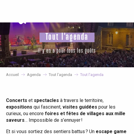
Aller
au
contenu
principal
Tout l'agenda
il y en a pour tous les goûts
Accueil
Agenda
Tout l’agenda
Tout l’agenda
Concerts
et
spectacles
à travers le territoire,
expositions
qui fascinent,
visites guidées
pour les
curieux, ou encore
foires et fêtes de villages aux mille
saveurs
… Impossible de s’ennuyer !
Et si vous sortiez des sentiers battus ? Un
escape game