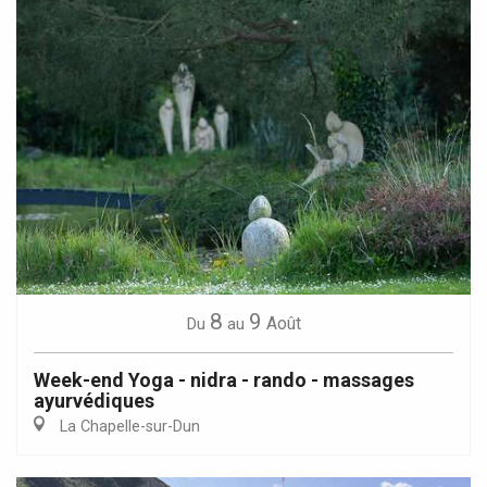
8
9
Août
Du
au
Week-end Yoga - nidra - rando - massages
ayurvédiques
La Chapelle-sur-Dun