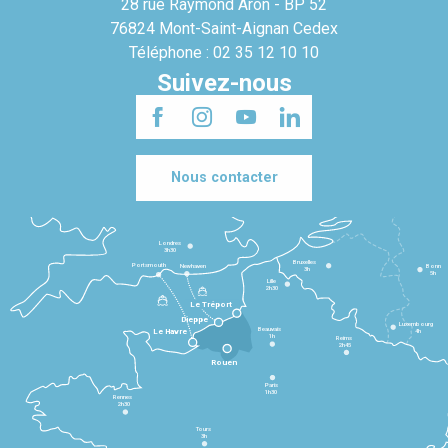
28 rue Raymond Aron - BP 52
76824 Mont-Saint-Aignan Cedex
Téléphone : 02 35 12 10 10
Suivez-nous
Nous contacter
Londres
3h30
Bruxelles
Portsmouth
Newhaven
Bonn
3h
5h
Lille
2h30
Le Tréport
Dieppe
Luxembourg
Beauvais
4h
Le Havre
1h
Reims
2h45
Rouen
Paris
1h30
Rennes
2h30
Tours
3h