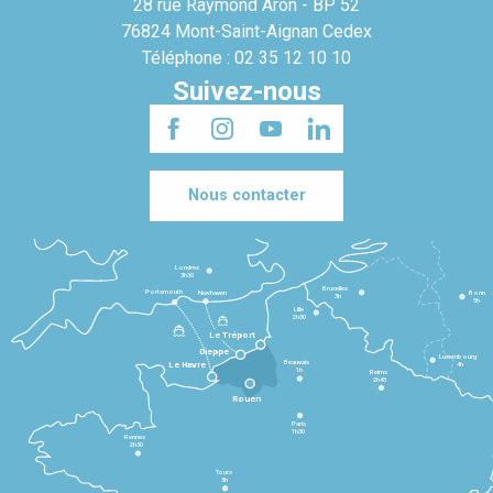
28 rue Raymond Aron - BP 52
76824 Mont-Saint-Aignan Cedex
Téléphone : 02 35 12 10 10
Suivez-nous
Nous contacter
Londres
3h30
Bruxelles
Portsmouth
Newhaven
Bonn
3h
5h
Lille
2h30
Le Tréport
Dieppe
Luxembourg
Beauvais
4h
Le Havre
1h
Reims
2h45
Rouen
Paris
1h30
Rennes
2h30
Tours
3h