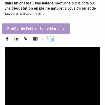
dans un château
, une
balade nocturne
sur la côte ou
une
dégustation en pleine nature
: à vous d’oser et de
savourer chaque instant.
Profiter de l'été en Seine-Maritime
Ajouter aux favoris