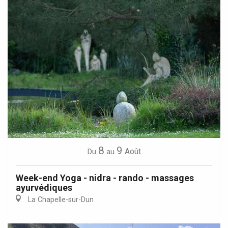
8
9
Août
Du
au
Week-end Yoga - nidra - rando - massages
ayurvédiques
La Chapelle-sur-Dun