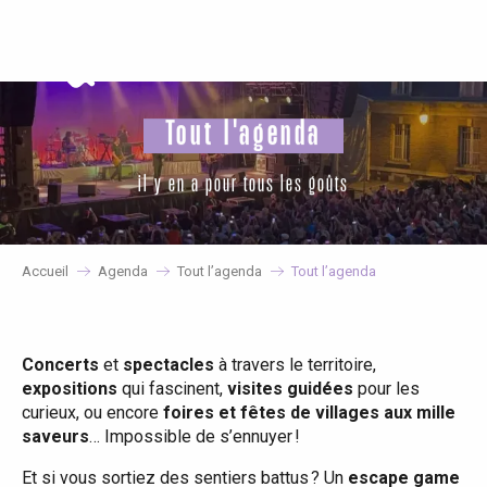
Aller
au
contenu
principal
Tout l'agenda
il y en a pour tous les goûts
Accueil
Agenda
Tout l’agenda
Tout l’agenda
Concerts
et
spectacles
à travers le territoire,
expositions
qui fascinent,
visites guidées
pour les
curieux, ou encore
foires et fêtes de villages aux mille
saveurs
… Impossible de s’ennuyer !
Et si vous sortiez des sentiers battus ? Un
escape game