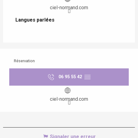
ciel-normand.com
Langues parlées
Langues parlées
Réservation
06 95 55 42
▒▒
ciel-normand.com
Signaler une erreur