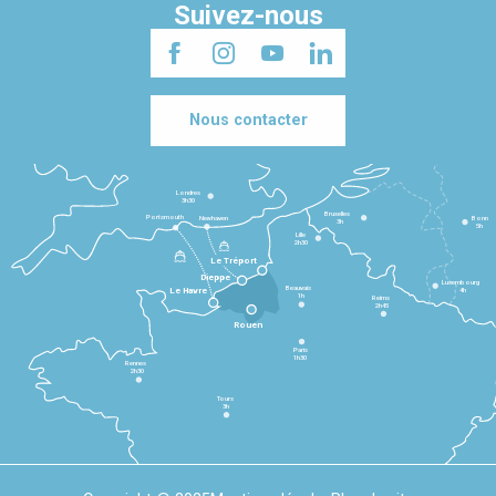
Suivez-nous
Nous contacter
Londres
3h30
Bruxelles
Portsmouth
Newhaven
Bonn
3h
5h
Lille
2h30
Le Tréport
Dieppe
Luxembourg
Beauvais
4h
Le Havre
1h
Reims
2h45
Rouen
Paris
1h30
Rennes
2h30
Tours
3h