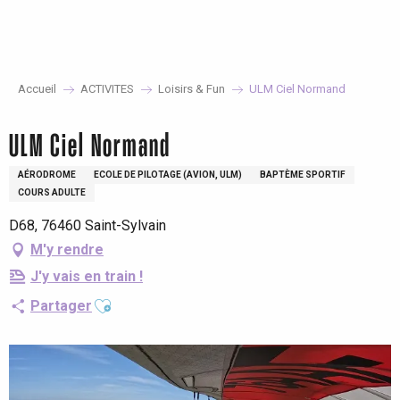
Aller
au
contenu
principal
Accueil
ACTIVITES
Loisirs & Fun
ULM Ciel Normand
ULM Ciel Normand
AÉRODROME
ECOLE DE PILOTAGE (AVION, ULM)
BAPTÈME SPORTIF
COURS ADULTE
D68, 76460 Saint-Sylvain
M'y rendre
J'y vais en train !
Ajouter aux favoris
Partager